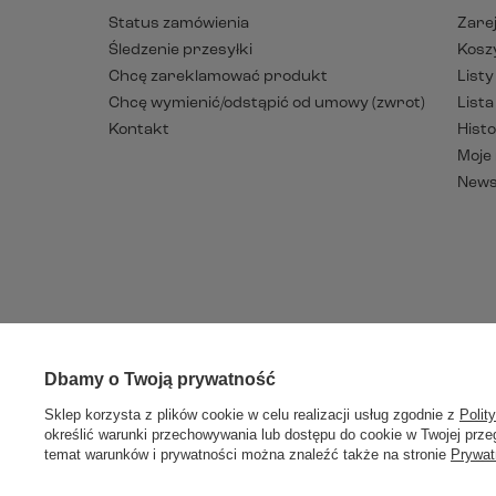
Status zamówienia
Zarej
Śledzenie przesyłki
Kosz
Chcę zareklamować produkt
List
Chcę wymienić/odstąpić od umowy (zwrot)
List
Kontakt
Histo
Moje
News
Dbamy o Twoją prywatność
W sklepie p
Sklep korzysta z plików cookie w celu realizacji usług zgodnie z
Polit
określić warunki przechowywania lub dostępu do cookie w Twojej przeg
temat warunków i prywatności można znaleźć także na stronie
Prywat