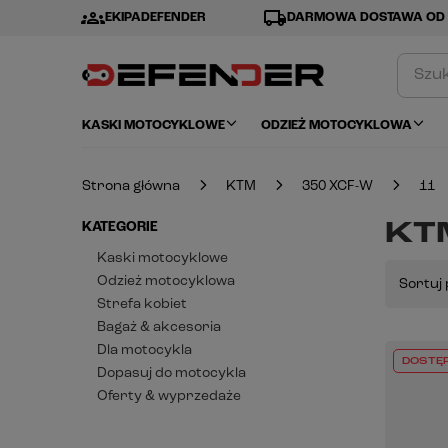
groups
local_shipping
EKIPADEFENDER
DARMOWA DOSTAWA OD 
KASKI MOTOCYKLOWE
ODZIEŻ MOTOCYKLOWA
Strona główna
KTM
350 XCF-W
11
KTM
KATEGORIE
Kaski motocyklowe
Odzież motocyklowa
Sortuj 
Strefa kobiet
Bagaż & akcesoria
Dla motocykla
DOSTĘ
Dopasuj do motocykla
Oferty & wyprzedaże