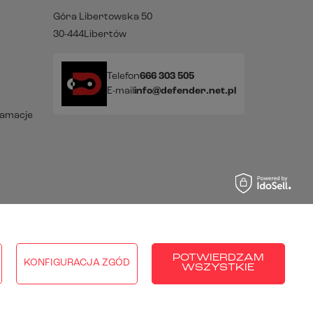
Góra Libertowska 50
30-444
Libertów
Telefon
666 303 505
E-mail
info@defender.net.pl
lamacje
raju:
Polska
.
POTWIERDZAM
KONFIGURACJA ZGÓD
WSZYSTKIE