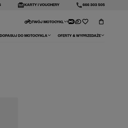
redeem
phone
S
KARTY I VOUCHERY
666 303 505
motorcycle
TWÓJ MOTOCYKL
DOPASUJ DO MOTOCYKLA
OFERTY & WYPRZEDAŻE