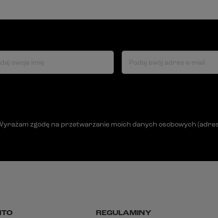
daj swoje imię
Podaj swój adres e-mail
Wyrażam zgodę na przetwarzanie moich danych osobowych (adres e-
NTO
REGULAMINY