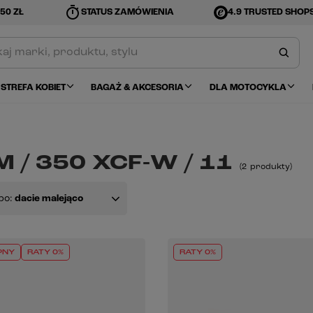
timer
50 ZŁ
STATUS ZAMÓWIENIA
4.9 TRUSTED SHOP
STREFA KOBIET
BAGAŻ & AKCESORIA
DLA MOTOCYKLA
 / 350 XCF-W / 11
(
2
produkty
)
po:
dacie malejąco
PNY
RATY 0%
RATY 0%