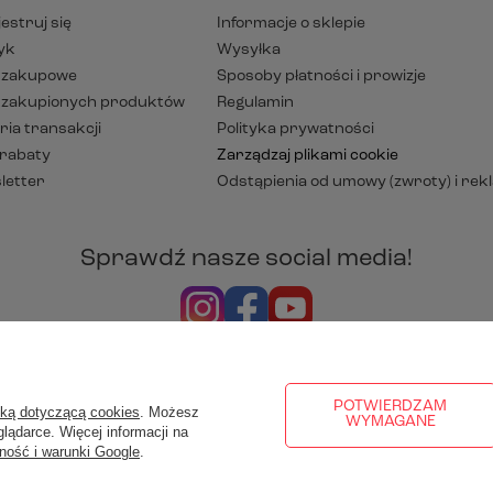
estruj się
Informacje o sklepie
yk
Wysyłka
y zakupowe
Sposoby płatności i prowizje
a zakupionych produktów
Regulamin
ria transakcji
Polityka prywatności
 rabaty
Zarządzaj plikami cookie
letter
Odstąpienia od umowy (zwroty) i rek
Sprawdź nasze social media!
rezentujemy ceny brutto (z VAT).
Stawki VAT dla konsumentów z k
POTWIERDZAM
yką dotyczącą cookies
. Możesz
WYMAGANE
lądarce. Więcej informacji na
ność i warunki Google
.