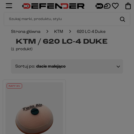
Strona główna
KTM
620 LC-4 Duke
KTM / 620 LC-4 DUKE
(
1
produkt
)
Sortuj po:
dacie malejąco
RATY 0%