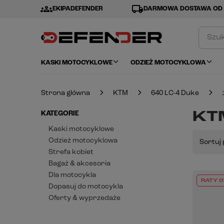
groups
local_shipping
EKIPADEFENDER
DARMOWA DOSTAWA OD 
KASKI MOTOCYKLOWE
ODZIEŻ MOTOCYKLOWA
Strona główna
KTM
640 LC-4 Duke
KTM
KATEGORIE
Kaski motocyklowe
Odzież motocyklowa
Sortuj 
Strefa kobiet
Bagaż & akcesoria
Dla motocykla
RATY 0
Dopasuj do motocykla
Oferty & wyprzedaże