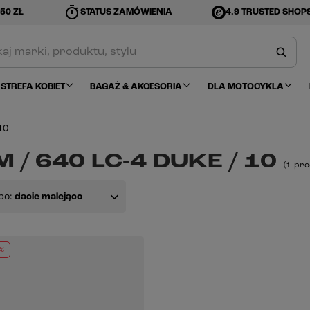
timer
50 ZŁ
STATUS ZAMÓWIENIA
4.9 TRUSTED SHOP
STREFA KOBIET
BAGAŻ & AKCESORIA
DLA MOTOCYKLA
10
 / 640 LC-4 DUKE / 10
(
1
pro
po:
dacie malejąco
%