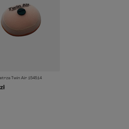
ietrza Twin Air 154514
zł