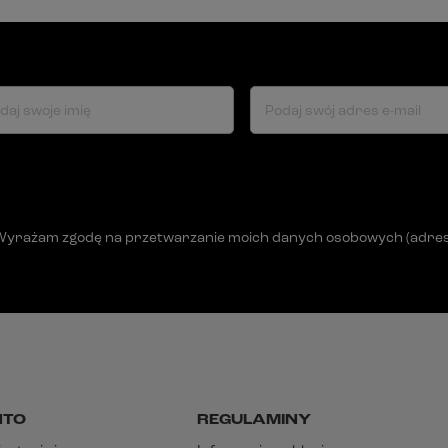
daj swoje imię
Podaj swój adres e-mail
Wyrażam zgodę na przetwarzanie moich danych osobowych (adres e-
NTO
REGULAMINY