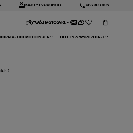
redeem
phone
S
KARTY I VOUCHERY
666 303 505
motorcycle
TWÓJ MOTOCYKL
DOPASUJ DO MOTOCYKLA
OFERTY & WYPRZEDAŻE
dukt
)