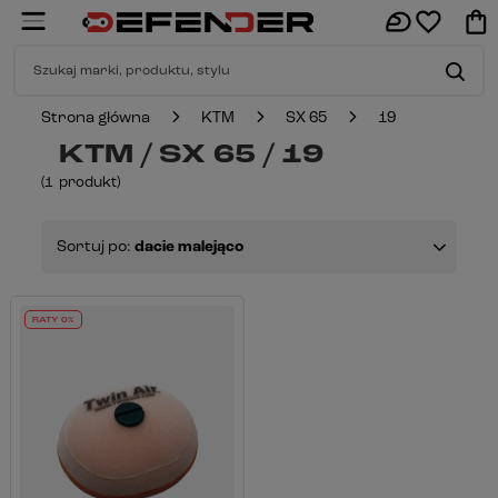
Strona główna
KTM
SX 65
19
KTM / SX 65 / 19
(
1
produkt
)
Sortuj po:
dacie malejąco
RATY 0%