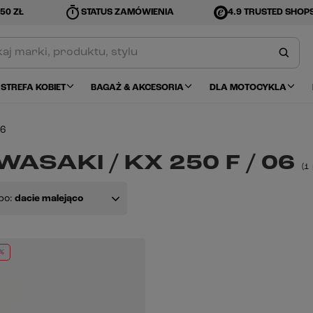
timer
50 ZŁ
STATUS ZAMÓWIENIA
4.9 TRUSTED SHOP
STREFA KOBIET
BAGAŻ & AKCESORIA
DLA MOTOCYKLA
6
ASAKI / KX 250 F / 06
(
1
po:
dacie malejąco
%