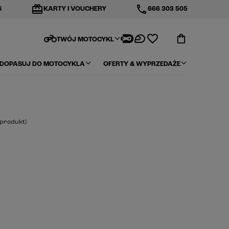
redeem
phone
S
KARTY I VOUCHERY
666 303 505
motorcycle
TWÓJ MOTOCYKL
DOPASUJ DO MOTOCYKLA
OFERTY & WYPRZEDAŻE
produkt
)