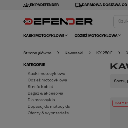
groups
local_shipping
EKIPADEFENDER
DARMOWA DOSTAWA OD 
KASKI MOTOCYKLOWE
ODZIEŻ MOTOCYKLOWA
Strona główna
Kawasaki
KX 250 F
0
KAW
KATEGORIE
Kaski motocyklowe
Odzież motocyklowa
Sortuj 
Strefa kobiet
Bagaż & akcesoria
Dla motocykla
RATY 0
Dopasuj do motocykla
Oferty & wyprzedaże