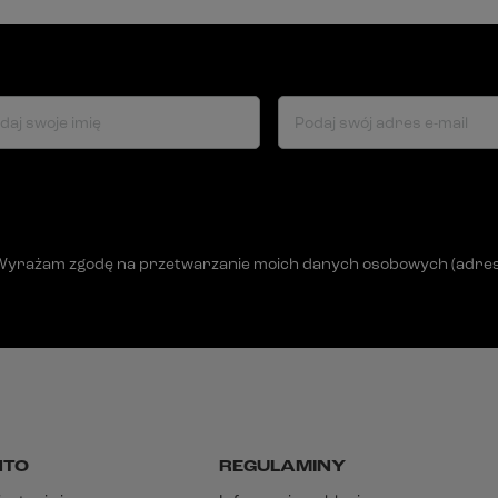
daj swoje imię
Podaj swój adres e-mail
Wyrażam zgodę na przetwarzanie moich danych osobowych (adres e-
NTO
REGULAMINY