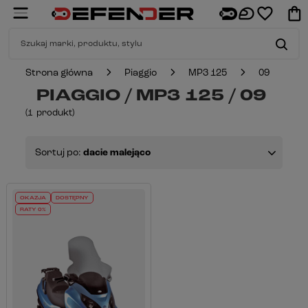
Strona główna
Piaggio
MP3 125
09
PIAGGIO / MP3 125 / 09
(
1
produkt
)
Sortuj po:
dacie malejąco
OKAZJA
DOSTĘPNY
RATY 0%