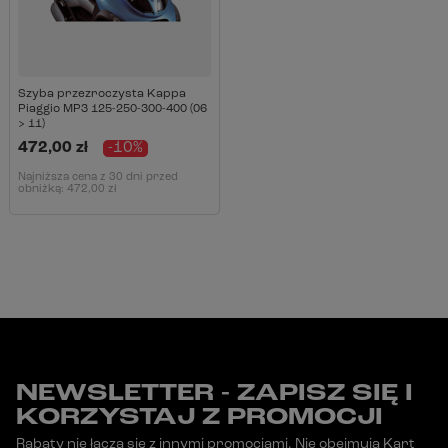
Szyba przezroczysta Kappa
Piaggio MP3 125-250-300-400 (06
> 11)
472,00 zł
-10%
Najniższa cena z 30 dni przed
obniżką:
472,00 zł
NEWSLETTER - ZAPISZ SIĘ I
KORZYSTAJ Z PROMOCJI
Rabaty nie łączą się z innymi promocjami. Nie obejmują Kart