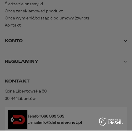
Śledzenie przesyłki
Chcę zareklamować produkt
Chcę wymienić/odstąpić od umowy (zwrot)
Kontakt
KONTO
REGULAMINY
KONTAKT
Góra Libertowska 50
30-444
Libertów
Telefon
666 303 505
E-mail
info@defender.net.pl