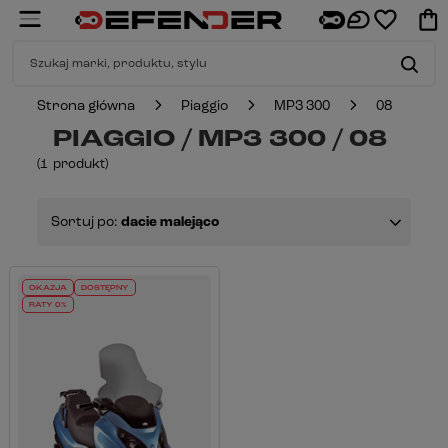
Strona główna
Piaggio
MP3 300
08
PIAGGIO / MP3 300 / 08
(
1
produkt
)
Sortuj po:
dacie malejąco
OKAZJA
DOSTĘPNY
RATY 0%