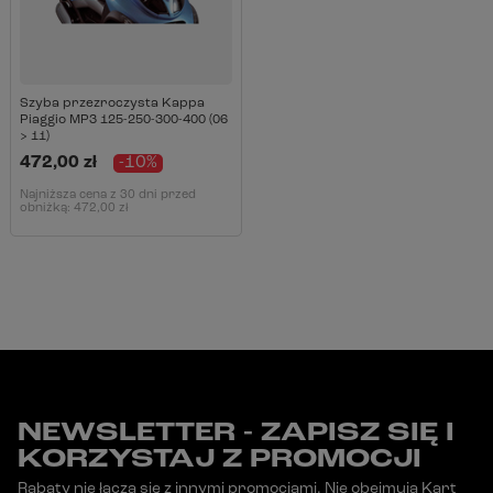
Szyba przezroczysta Kappa
Piaggio MP3 125-250-300-400 (06
> 11)
472,00 zł
-10%
Najniższa cena z 30 dni przed
obniżką:
472,00 zł
NEWSLETTER - ZAPISZ SIĘ I
KORZYSTAJ Z PROMOCJI
Rabaty nie łączą się z innymi promocjami. Nie obejmują Kart