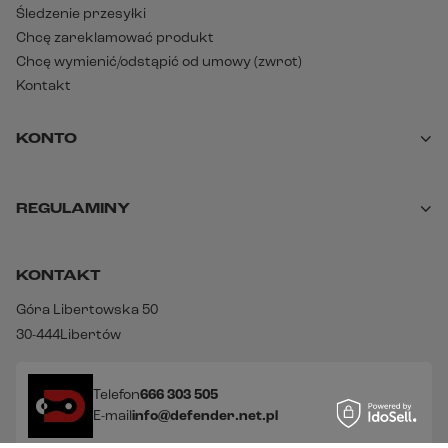
Śledzenie przesyłki
Chcę zareklamować produkt
Chcę wymienić/odstąpić od umowy (zwrot)
Kontakt
KONTO
REGULAMINY
KONTAKT
Góra Libertowska 50
30-444
Libertów
Telefon
666 303 505
E-mail
info@defender.net.pl