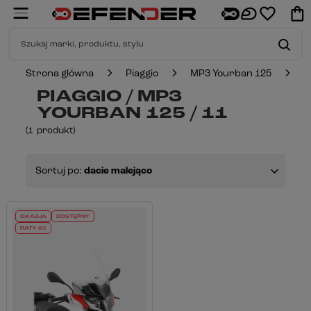
Strona główna
Piaggio
MP3 Yourban 125
1
PIAGGIO / MP3
YOURBAN 125 / 11
(
1
produkt
)
Sortuj po:
dacie malejąco
OKAZJA
DOSTĘPNY
RATY 0%