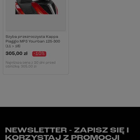
Szyba przezroczysta Kappa
Piaggio MP3 Yourban 125-300
(11 > 18)
305,00 zł
-10%
Najniższa cena z 30 dni przed
obniżką:
305,00 zł
NEWSLETTER - ZAPISZ SIĘ I
KORZYSTAJ Z PROMOCJI