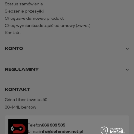
Status zamówienia
Śledzenie przesyłki
Chcę zareklamować produkt
Chcę wymienić/odstąpić od umowy (zwrot)
Kontakt
KONTO
REGULAMINY
KONTAKT
Góra Libertowska 50
30-444
Libertów
Telefon
666 303 505
E-mail
info@defender.net.pl