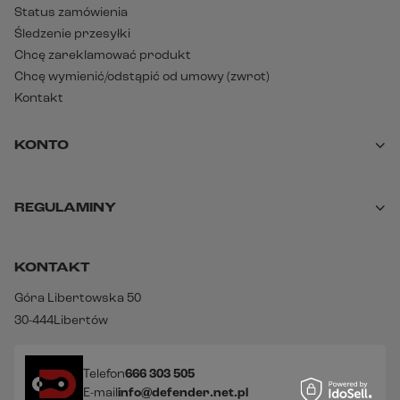
Status zamówienia
Śledzenie przesyłki
Chcę zareklamować produkt
Chcę wymienić/odstąpić od umowy (zwrot)
Kontakt
KONTO
REGULAMINY
KONTAKT
Góra Libertowska 50
30-444
Libertów
Telefon
666 303 505
E-mail
info@defender.net.pl