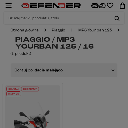
Strona główna
Piaggio
MP3 Yourban 125
1
PIAGGIO / MP3
YOURBAN 125 / 16
(
1
produkt
)
Sortuj po:
dacie malejąco
OKAZJA
DOSTĘPNY
RATY 0%