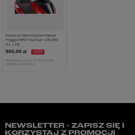
Szyba przezroczysta Kappa
Piaggio MP3 Yourban 125-300
(11 > 18)
305,00 zł
-10%
Najniższa cena z 30 dni przed
obniżką:
305,00 zł
NEWSLETTER - ZAPISZ SIĘ I
KORZYSTAJ Z PROMOCJI