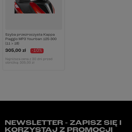
Szyba przezroczysta Kappa
Piaggio MP3 Yourban 125-300
(11 > 18)
305,00 zł
-10%
Najniższa cena z 30 dni przed
obniżką:
305,00 zł
NEWSLETTER - ZAPISZ SIĘ I
KORZYSTAJ Z PROMOCJI