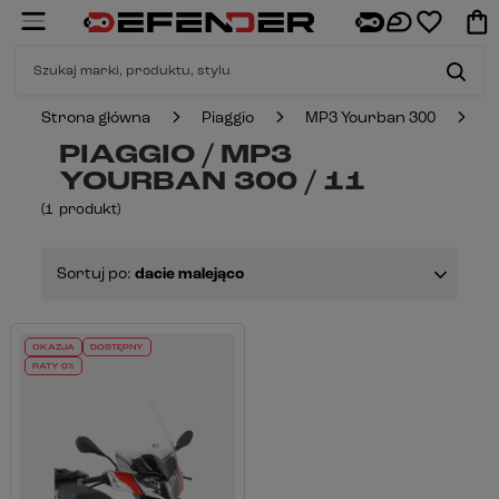
Strona główna
Piaggio
MP3 Yourban 300
1
PIAGGIO / MP3
YOURBAN 300 / 11
(
1
produkt
)
Sortuj po:
dacie malejąco
OKAZJA
DOSTĘPNY
RATY 0%