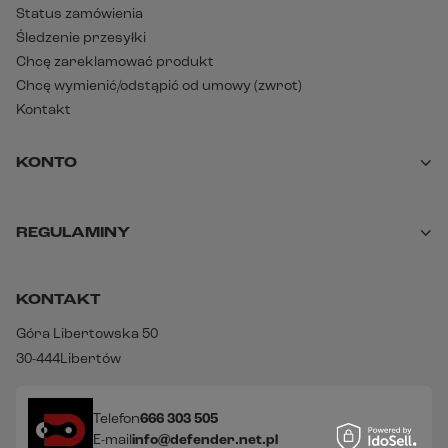
Status zamówienia
Śledzenie przesyłki
Chcę zareklamować produkt
Chcę wymienić/odstąpić od umowy (zwrot)
Kontakt
KONTO
REGULAMINY
KONTAKT
Góra Libertowska 50
30-444
Libertów
Telefon
666 303 505
E-mail
info@defender.net.pl