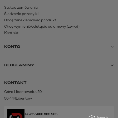
Status zamówienia
Śledzenie przesyłki
Chcę zareklamować produkt
Chcę wymienić/odstąpić od umowy (zwrot)
Kontakt
KONTO
REGULAMINY
KONTAKT
Góra Libertowska 50
30-444
Libertów
Telefon
666 303 505