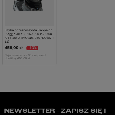
Szyba przezroczysta Kappa do
Piaggio X8 125-150-200-250-400
(04 > 10), X-EVO 125-250-400 (07 >
11)
458,00 zł
-10%
Najniższa cena z 30 dni przed
obniżką:
458,00 zł
NEWSLETTER - ZAPISZ SIĘ I