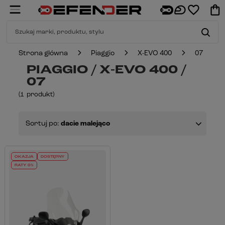
Strona główna
Piaggio
X-EVO 400
07
PIAGGIO / X-EVO 400 /
07
(
1
produkt
)
Sortuj po:
dacie malejąco
OKAZJA
DOSTĘPNY
RATY 0%