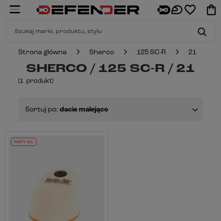
Strona główna
Sherco
125 SC-R
21
SHERCO / 125 SC-R / 21
(
1
produkt
)
Sortuj po:
dacie malejąco
RATY 0%