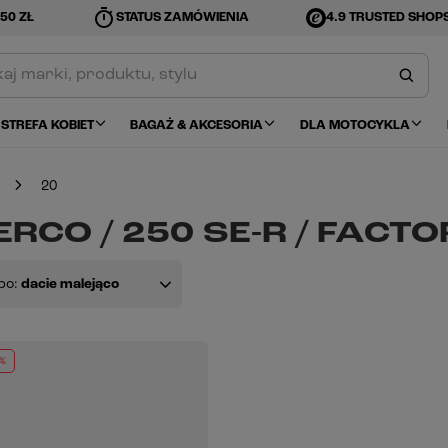
timer
50 ZŁ
STATUS ZAMÓWIENIA
4.9 TRUSTED SHOP
STREFA KOBIET
BAGAŻ & AKCESORIA
DLA MOTOCYKLA
20
RCO / 250 SE-R / FACTO
po:
dacie malejąco
%