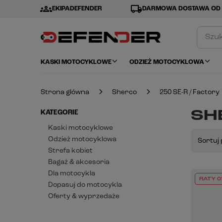
groups
local_shipping
EKIPADEFENDER
DARMOWA DOSTAWA OD 
KASKI MOTOCYKLOWE
ODZIEŻ MOTOCYKLOWA
Strona główna
Sherco
250 SE-R / Factory
SHE
KATEGORIE
Kaski motocyklowe
Odzież motocyklowa
Sortuj 
Strefa kobiet
Bagaż & akcesoria
Dla motocykla
RATY 0
Dopasuj do motocykla
Oferty & wyprzedaże