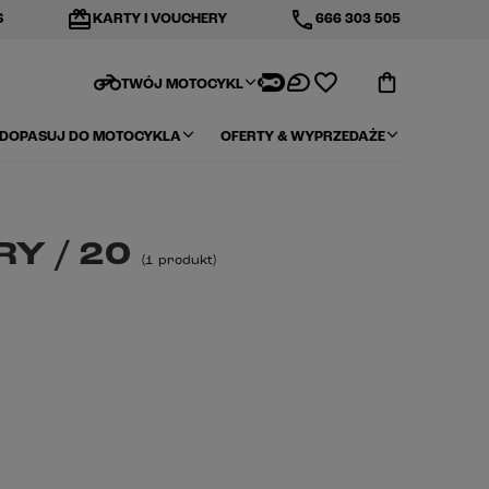
redeem
phone
S
KARTY I VOUCHERY
666 303 505
motorcycle
TWÓJ MOTOCYKL
DOPASUJ DO MOTOCYKLA
OFERTY & WYPRZEDAŻE
RY / 20
(
1
produkt
)