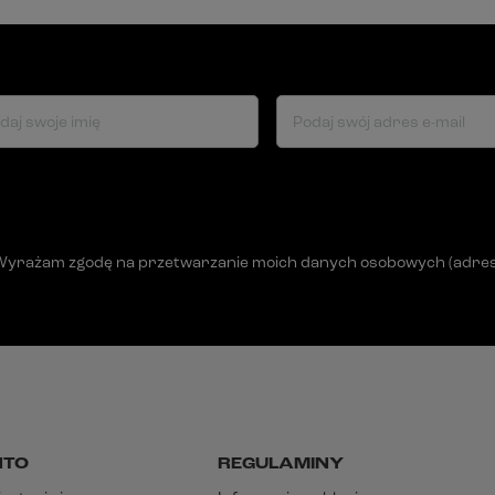
daj swoje imię
Podaj swój adres e-mail
Wyrażam zgodę na przetwarzanie moich danych osobowych (adres e-
NTO
REGULAMINY