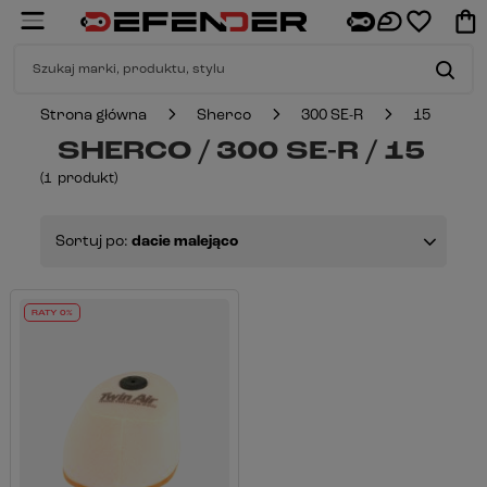
Strona główna
Sherco
300 SE-R
15
SHERCO / 300 SE-R / 15
(
1
produkt
)
Sortuj po:
dacie malejąco
RATY 0%