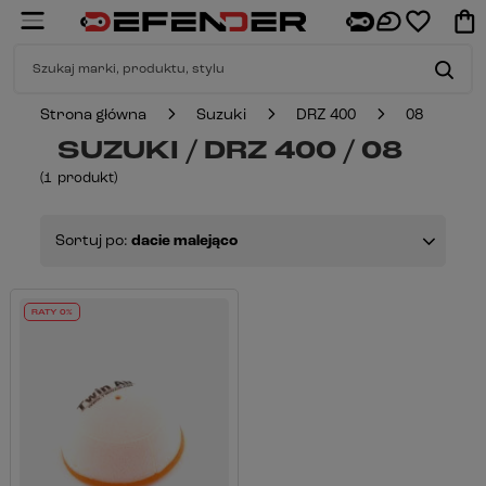
Strona główna
Suzuki
DRZ 400
08
SUZUKI / DRZ 400 / 08
(
1
produkt
)
Sortuj po:
dacie malejąco
RATY 0%