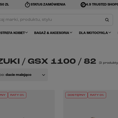
timer
50 ZŁ
STATUS ZAMÓWIENIA
4.9 TRUSTED SHOP
STREFA KOBIET
BAGAŻ & AKCESORIA
DLA MOTOCYKLA
UKI / GSX 1100 / 82
(
3
produkty
po:
dacie malejąco
PNY
RATY 0%
DOSTĘPNY
RATY 0%