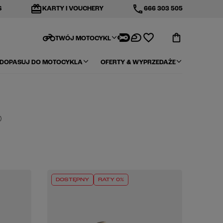
redeem
phone
S
KARTY I VOUCHERY
666 303 505
motorcycle
TWÓJ MOTOCYKL
DOPASUJ DO MOTOCYKLA
OFERTY & WYPRZEDAŻE
)
DOSTĘPNY
RATY 0%