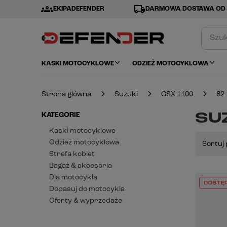
groups
local_shipping
EKIPADEFENDER
DARMOWA DOSTAWA OD 
KASKI MOTOCYKLOWE
ODZIEŻ MOTOCYKLOWA
Strona główna
Suzuki
GSX 1100
82
SUZ
KATEGORIE
Kaski motocyklowe
Odzież motocyklowa
Sortuj 
Strefa kobiet
Bagaż & akcesoria
Dla motocykla
DOSTĘ
Dopasuj do motocykla
Oferty & wyprzedaże