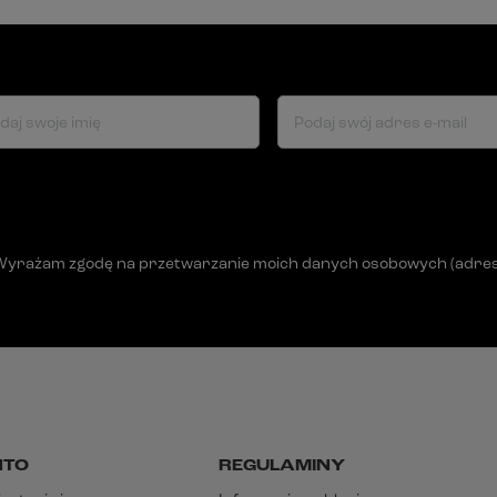
daj swoje imię
Podaj swój adres e-mail
Wyrażam zgodę na przetwarzanie moich danych osobowych (adres e-
NTO
REGULAMINY