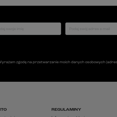
daj swoje imię
Podaj swój adres e-mail
Wyrażam zgodę na przetwarzanie moich danych osobowych (adres e-
NTO
REGULAMINY