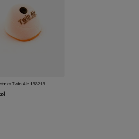
ietrza Twin Air 153215
zł