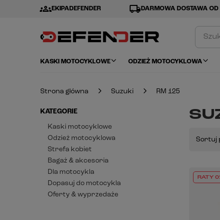
groups
local_shipping
EKIPADEFENDER
DARMOWA DOSTAWA OD 
KASKI MOTOCYKLOWE
ODZIEŻ MOTOCYKLOWA
Strona główna
Suzuki
RM 125
SUZ
KATEGORIE
Kaski motocyklowe
Odzież motocyklowa
Sortuj 
Strefa kobiet
Bagaż & akcesoria
Dla motocykla
RATY 0
Dopasuj do motocykla
Oferty & wyprzedaże