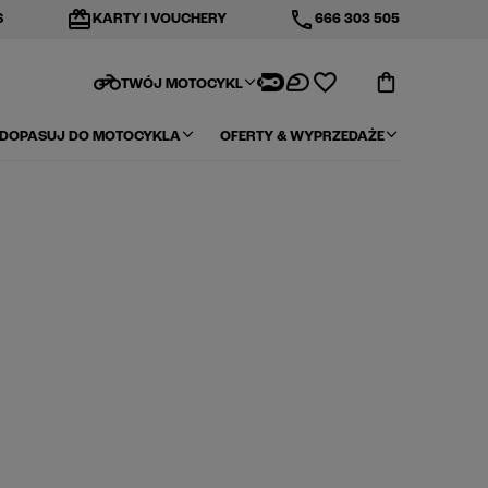
redeem
phone
S
KARTY I VOUCHERY
666 303 505
motorcycle
TWÓJ MOTOCYKL
DOPASUJ DO MOTOCYKLA
OFERTY & WYPRZEDAŻE