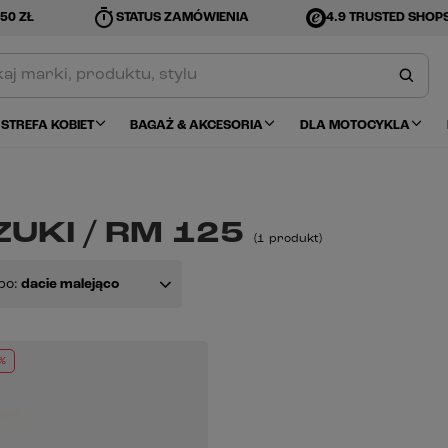
timer
50 ZŁ
STATUS ZAMÓWIENIA
4.9 TRUSTED SHOP
STREFA KOBIET
BAGAŻ & AKCESORIA
DLA MOTOCYKLA
UKI / RM 125
(
1
produkt
)
po:
dacie malejąco
%