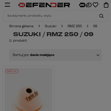
Strona główna
Suzuki
RMZ 250
09
SUZUKI / RMZ 250 / 09
(
1
produkt
)
Sortuj po:
dacie malejąco
RATY 0%