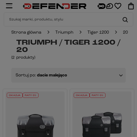
Strona główna
Triumph
Tiger 1200
20
TRIUMPH / TIGER 1200 /
20
(
2
produkty
)
Sortuj po:
dacie malejąco
OKAZJA
RATY 0%
OKAZJA
RATY 0%