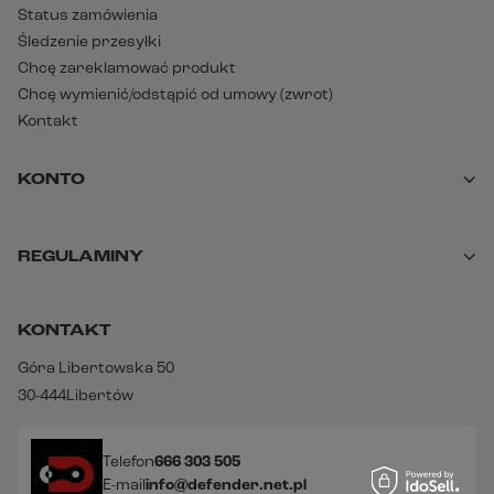
Status zamówienia
Śledzenie przesyłki
Chcę zareklamować produkt
Chcę wymienić/odstąpić od umowy (zwrot)
Kontakt
KONTO
REGULAMINY
KONTAKT
Góra Libertowska 50
30-444
Libertów
Telefon
666 303 505
E-mail
info@defender.net.pl