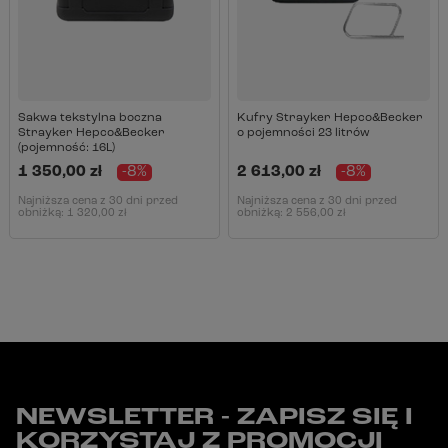
Sakwa tekstylna boczna
Kufry Strayker Hepco&Becker
Strayker Hepco&Becker
o pojemności 23 litrów
(pojemność: 16L)
1 350,00 zł
-8%
2 613,00 zł
-8%
Najniższa cena z 30 dni przed
Najniższa cena z 30 dni przed
obniżką:
1 320,00 zł
obniżką:
2 556,00 zł
NEWSLETTER - ZAPISZ SIĘ I
KORZYSTAJ Z PROMOCJI