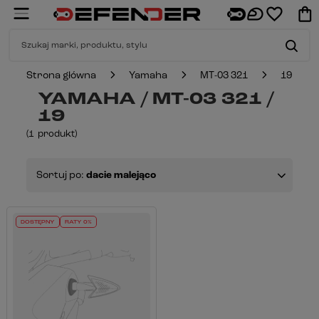
Strona główna
Yamaha
MT-03 321
19
YAMAHA / MT-03 321 /
19
(
1
produkt
)
Sortuj po:
dacie malejąco
DOSTĘPNY
RATY 0%