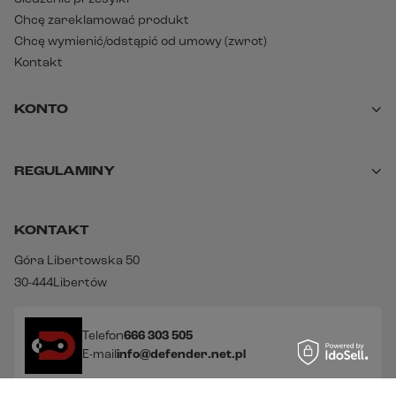
Chcę zareklamować produkt
Chcę wymienić/odstąpić od umowy (zwrot)
Kontakt
KONTO
REGULAMINY
KONTAKT
Góra Libertowska 50
30-444
Libertów
Telefon
666 303 505
E-mail
info@defender.net.pl