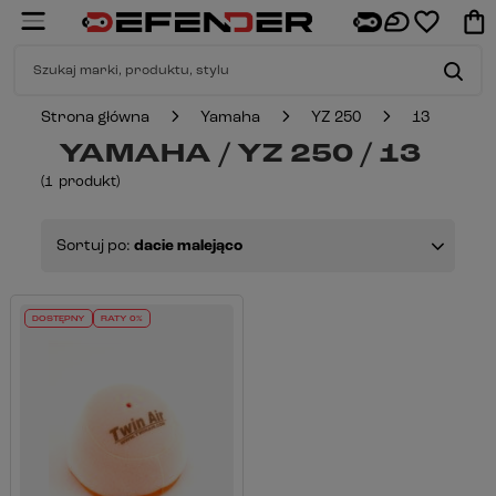
Strona główna
Yamaha
YZ 250
13
YAMAHA / YZ 250 / 13
(
1
produkt
)
Sortuj po:
dacie malejąco
DOSTĘPNY
RATY 0%