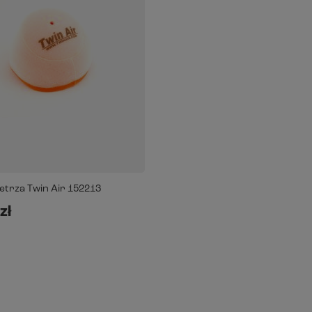
ietrza Twin Air 152213
zł