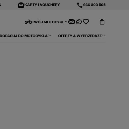
redeem
phone
S
KARTY I VOUCHERY
666 303 505
motorcycle
TWÓJ MOTOCYKL
DOPASUJ DO MOTOCYKLA
OFERTY & WYPRZEDAŻE