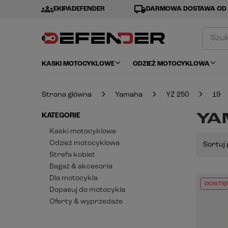
groups
local_shipping
EKIPADEFENDER
DARMOWA DOSTAWA OD 
KASKI MOTOCYKLOWE
ODZIEŻ MOTOCYKLOWA
Strona główna
Yamaha
YZ 250
19
YAM
KATEGORIE
Kaski motocyklowe
Odzież motocyklowa
Sortuj 
Strefa kobiet
Bagaż & akcesoria
Dla motocykla
DOSTĘ
Dopasuj do motocykla
Oferty & wyprzedaże