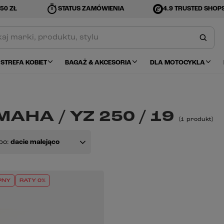
timer
50 ZŁ
STATUS ZAMÓWIENIA
4.9 TRUSTED SHOP
STREFA KOBIET
BAGAŻ & AKCESORIA
DLA MOTOCYKLA
AHA / YZ 250 / 19
(
1
produkt
)
po:
dacie malejąco
PNY
RATY 0%