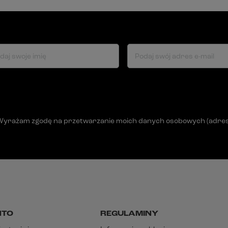
daj swoje imię
Podaj swój adres e-mail
Wyrażam zgodę na przetwarzanie moich danych osobowych (adres e-
NTO
REGULAMINY