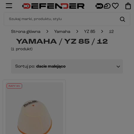
Strona główna
Yamaha
YZ 85
12
YAMAHA / YZ 85 / 12
(
1
produkt
)
Sortuj po:
dacie malejąco
RATY 0%