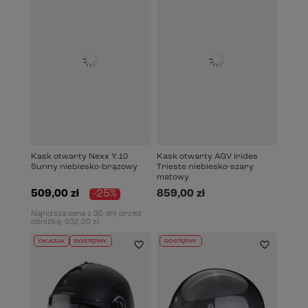
Kask otwarty Nexx Y.10
Kask otwarty AGV Irides
Sunny niebiesko-brązowy
Trieste niebiesko-szary
matowy
509,00 zł
-25%
859,00 zł
Najniższa cena z 30 dni przed
obniżką:
532,00 zł
OKAZJA
DOSTĘPNY
DOSTĘPNY