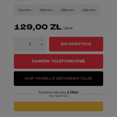
31mm
35mm
39mm
43mm
129,00 ZŁ
/
para
-
DO KOSZYKA
+
ZAMÓW TELEFONICZNIE
KUP TANIEJ Z DEFENDER CLUB
Szybkie zakupy
1-Click
(bez rejestracji)