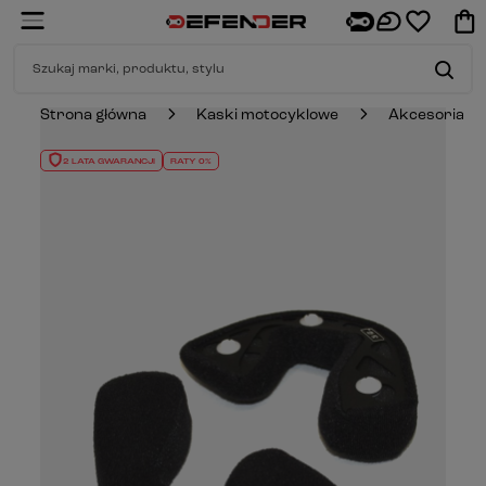
Strona główna
Kaski motocyklowe
Akcesoria
2 LATA GWARANCJI
RATY 0%