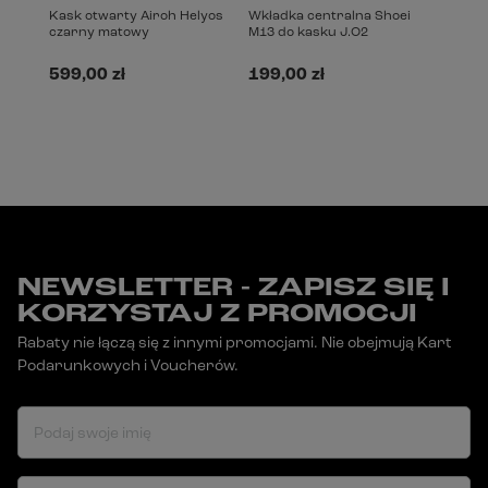
Kask otwarty Airoh Helyos
Wkładka centralna Shoei
czarny matowy
M13 do kasku J.O2
599,00 zł
199,00 zł
NEWSLETTER - ZAPISZ SIĘ I
KORZYSTAJ Z PROMOCJI
Rabaty nie łączą się z innymi promocjami. Nie obejmują Kart
Podarunkowych i Voucherów.
Podaj swoje imię