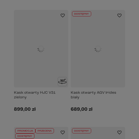
DOSTĘPNY
Kask otwarty HJC V31
Kask otwarty AGV Irides
zielony
biały
899,00 zł
689,00 zł
PROMOCJA
PRZECENA
DOSTĘPNY
DOSTĘPNY