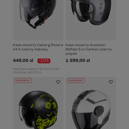
Kask otwarty Caberg Riviera
Kask otwarty Scorpion
V4 X czarny matowy
Belfast Evo Carbon czarny
połysk
449,00 zł
-10%
1 399,00 zł
Najniższa cena z 30 dni przed
obniżką:
449,00 zł
DOSTĘPNY
DOSTĘPNY