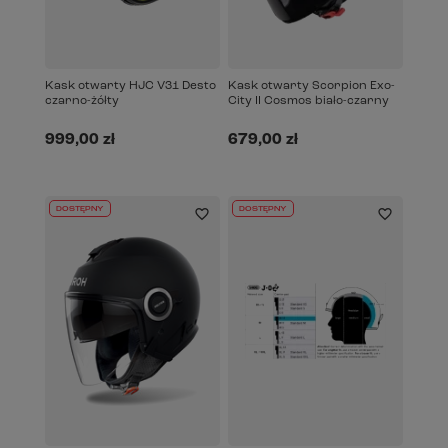
Kask otwarty HJC V31 Desto
Kask otwarty Scorpion Exo-
czarno-żółty
City II Cosmos biało-czarny
999,00 zł
679,00 zł
DOSTĘPNY
DOSTĘPNY