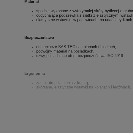
Materiał
spodnie wykonane z wytrzymałej skóry bydlęcej o grub
oddychająca podszewka z siatki z elastycznymi wstaw
elastyczne wstawki - w pachwinach, na udach i łydkach
Bezpieczeństwo
ochraniacze SAS-TEC na kolanach i biodrach,
podwójny materiał na pośladkach,
szwy posiadające atest bezpieczeństwa ISO 4916.
Ergonomia
zamek do połączenia z kurtką,
skórzane, elastyczne wstawki na kolanach i lędźwiach,
dwie kieszenie zewnętrzne zapinane na zamek.
Opis powyższego produktu chroniony jest prawa
opisu bez zgody firmy P.U.H Defender i Moto-To
nieuczciwej konkurencji".