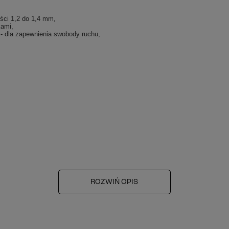
ości
1,2 do 1,4 mm,
kami,
 - dla zapewnienia swobody ruchu,
ROZWIŃ OPIS
mi autorskimi. Na ich wykorzystanie potrzebne jest zezwolenie właściciela
ur z siedzibą w Krakowie stanowi czyn nieuczciwej konkurencji w świetle 