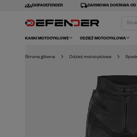
groups
local_shipping
EKIPADEFENDER
DARMOWA DOSTAWA OD 
KASKI MOTOCYKLOWE
ODZIEŻ MOTOCYKLOWA
Strona główna
Odzież motocyklowa
Spod