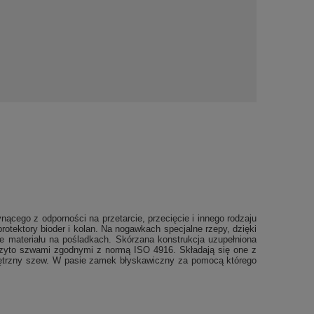
cego z odporności na przetarcie, przecięcie i innego rodzaju
ektory bioder i kolan. Na nogawkach specjalne rzepy, dzięki
e materiału na pośladkach. Skórzana konstrukcja uzupełniona
szyto szwami zgodnymi z normą ISO 4916. Składają się one z
wnętrzny szew. W pasie zamek błyskawiczny za pomocą którego