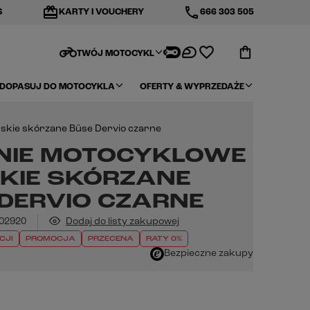
redeem
phone
S
KARTY I VOUCHERY
666 303 505
motorcycle
TWÓJ MOTOCYKL
DOPASUJ DO MOTOCYKLA
OFERTY & WYPRZEDAŻE
kie skórzane Büse Dervio czarne
NIE MOTOCYKLOWE
KIE SKÓRZANE
 DERVIO CZARNE
02920
Dodaj do listy zakupowej
CJI
PROMOCJA
PRZECENA
RATY 0%
Bezpieczne zakupy