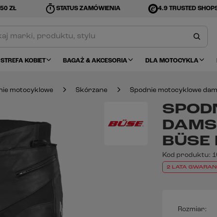
timer
50 ZŁ
STATUS ZAMÓWIENIA
4.9 TRUSTED SHOP
STREFA KOBIET
BAGAŻ & AKCESORIA
DLA MOTOCYKLA
nie motocyklowe
Skórzane
Spodnie motocyklowe dams
SPOD
DAMS
BÜSE
Kod produktu:
1
2 LATA GWARAN
Rozmiar