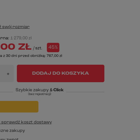
 swój rozmiar
arna:
1 279,00 zł
00 ZŁ
45%
/
szt.
a z 30 dni przed obniżką:
767,00 zł
DODAJ DO KOSZYKA
+
Szybkie zakupy
1-Click
(bez rejestracji)
j i sprawdź koszt dostawy
czne zakupy
wy zwrot