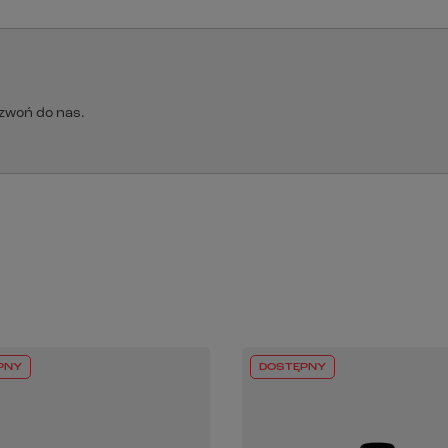
dzwoń do nas.
PNY
DOSTĘPNY