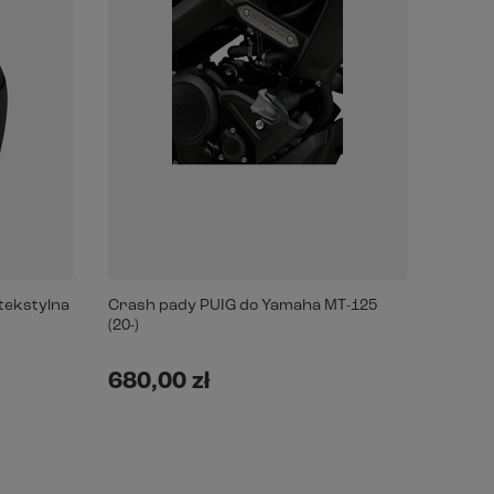
tekstylna
Crash pady PUIG do Yamaha MT-125
Tłumik
(20-)
/Yamah
Alumin
680,00 zł
1 65