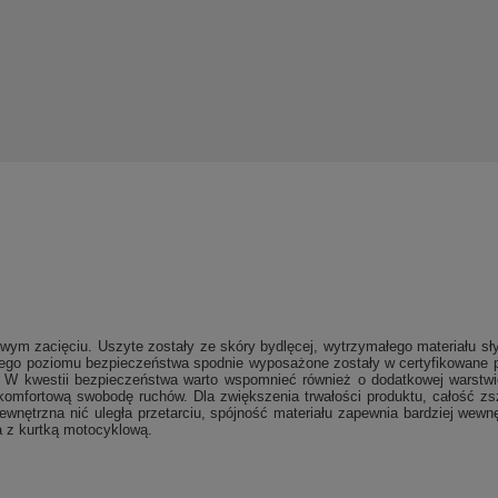
m zacięciu. Uszyte zostały ze skóry bydlęcej, wytrzymałego materiału słyną
go poziomu bezpieczeństwa spodnie wyposażone zostały w certyfikowane prot
. W kwestii bezpieczeństwa warto wspomnieć również o dodatkowej warstwi
komfortową swobodę ruchów. Dla zwiększenia trwałości produktu, całość z
zewnętrzna nić uległa przetarciu, spójność materiału zapewnia bardziej we
 z kurtką motocyklową.