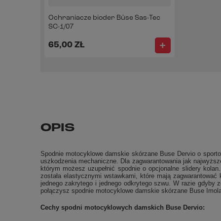
Ochraniacze bioder Büse Sas-Tec
SC-1/07
65,00 ZŁ
OPIS
Spodnie motocyklowe damskie skórzane Buse Dervio o sportowy
uszkodzenia mechaniczne. Dla zagwarantowania jak najwyższe
którym możesz uzupełnić spodnie o opcjonalne slidery kolan
została elastycznymi wstawkami, które mają zagwarantować 
jednego zakrytego i jednego odkrytego szwu. W razie gdyby 
połączysz spodnie motocyklowe damskie skórzane Buse Imola
Cechy spodni motocyklowych damskich Buse Dervio: