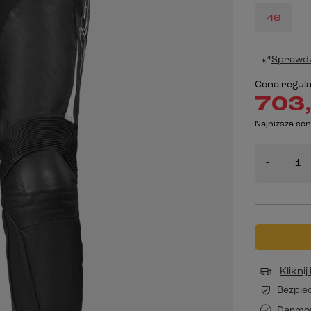
46
Sprawdź
Cena regul
703,
Najniższa cen
-
Klikni
Bezpie
Darmo