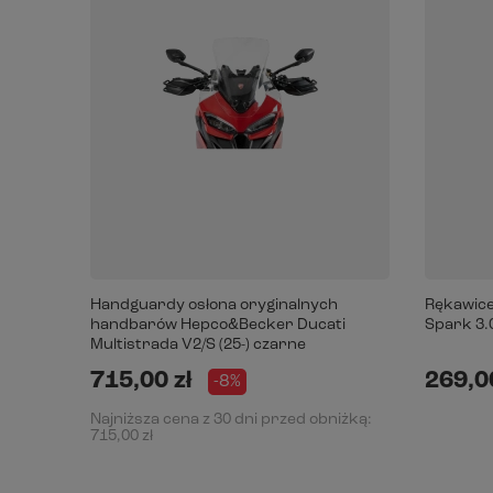
Handguardy osłona oryginalnych
Rękawice
handbarów Hepco&Becker Ducati
Spark 3.
Multistrada V2/S (25-) czarne
715,00 zł
269,00
-8%
Najniższa cena z 30 dni przed obniżką:
715,00 zł