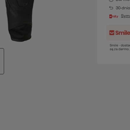
30-dni
Symu
Smile - dost
są za darmo.