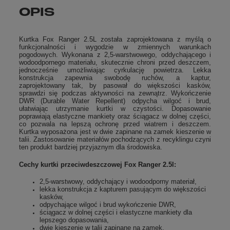
OPIS
Kurtka Fox Ranger 2.5L została zaprojektowana z myślą o
funkcjonalności i wygodzie w zmiennych warunkach
pogodowych. Wykonana z 2,5-warstwowego, oddychającego i
wodoodpornego materiału, skutecznie chroni przed deszczem,
jednocześnie umożliwiając cyrkulację powietrza. Lekka
konstrukcja zapewnia swobodę ruchów, a kaptur,
zaprojektowany tak, by pasował do większości kasków,
sprawdzi się podczas aktywności na zewnątrz. Wykończenie
DWR (Durable Water Repellent) odpycha wilgoć i brud,
ułatwiając utrzymanie kurtki w czystości. Dopasowanie
poprawiają elastyczne mankiety oraz ściągacz w dolnej części,
co pozwala na lepszą ochronę przed wiatrem i deszczem.
Kurtka wyposażona jest w dwie zapinane na zamek kieszenie w
talii. Zastosowanie materiałów pochodzących z recyklingu czyni
ten produkt bardziej przyjaznym dla środowiska.
Cechy kurtki przeciwdeszczowej Fox Ranger 2.5l:
2,5-warstwowy, oddychający i wodoodporny materiał,
lekka konstrukcja z kapturem pasującym do większości
kasków,
odpychające wilgoć i brud wykończenie DWR,
ściągacz w dolnej części i elastyczne mankiety dla
lepszego dopasowania,
dwie kieszenie w talii zapinane na zamek,