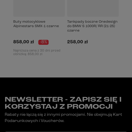
Buty motocyklowe
Tankpady boczne Onedesign
Alpinestars SMX-1 czarne
do BMW S 1000R/ RR (21-25)
czarne
858,00 zł
-8%
258,00 zł
Najniższa cena z 30 dni przed
obniżką:
858,00 zł
NEWSLETTER - ZAPISZ SIĘ I
KORZYSTAJ Z PROMOCJI
Rabaty nie łączą się z innymi promocjami. Nie obejmują Kart
Podarunkowych i Voucherów.