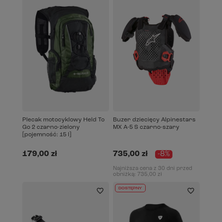
Plecak motocyklowy Held To
Buzer dziecięcy Alpinestars
Go 2 czarno-zielony
MX A-5 S czarno-szary
[pojemność: 15 l]
179,00 zł
735,00 zł
-8%
Najniższa cena z 30 dni przed
obniżką:
735,00 zł
DOSTĘPNY