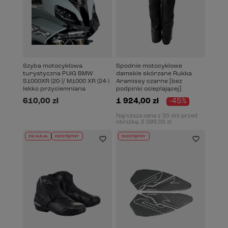
Szyba motocyklowa
Spodnie motocyklowe
turystyczna PUIG BMW
damskie skórzane Rukka
S1000XR (20-)/ M1000 XR (24-)
Aramissy czarne [bez
lekko przyciemniana
podpinki ocieplającej]
610,00 zł
1 924,00 zł
-45%
Najniższa cena z 30 dni przed
obniżką:
2 099,00 zł
OKAZJA
DOSTĘPNY
DOSTĘPNY