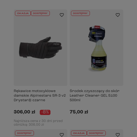
OKAZJA
DOSTĘPNY
DOSTĘPNY
Rękawice motocyklowe
Środek czyszczący do skór
damskie Alpinestars SR-3 v2
Leather Cleaner GEL S100
Drystar® czarne
500ml
306,00 zł
-8%
75,00 zł
Najniższa cena z 30 dni przed
obniżką:
306,00 zł
DOSTĘPNY
OKAZJA
DOSTĘPNY