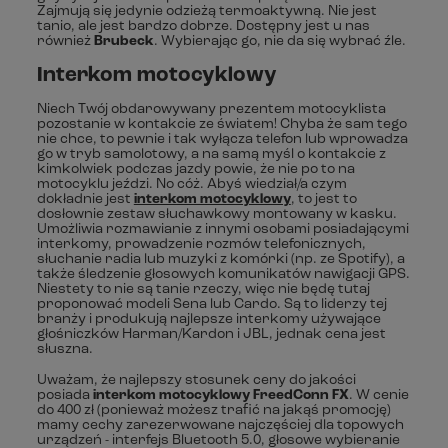
Zajmują się jedynie odzieżą termoaktywną. Nie jest
tanio, ale jest bardzo dobrze. Dostępny jest u nas
również
Brubeck
. Wybierając go, nie da się wybrać źle.
Interkom motocyklowy
Niech Twój obdarowywany prezentem motocyklista
pozostanie w kontakcie ze światem! Chyba że sam tego
nie chce, to pewnie i tak wyłącza telefon lub wprowadza
go w tryb samolotowy, a na samą myśl o kontakcie z
kimkolwiek podczas jazdy powie, że nie po to na
motocyklu jeździ. No cóż. Abyś wiedział/a czym
dokładnie jest
interkom motocyklowy
, to jest to
dosłownie zestaw słuchawkowy montowany w kasku.
Umożliwia rozmawianie z innymi osobami posiadającymi
interkomy, prowadzenie rozmów telefonicznych,
słuchanie radia lub muzyki z komórki (np. ze Spotify), a
także śledzenie głosowych komunikatów nawigacji GPS.
Niestety to nie są tanie rzeczy, więc nie będę tutaj
proponować modeli Sena lub Cardo. Są to liderzy tej
branży i produkują najlepsze interkomy używające
głośniczków Harman/Kardon i JBL, jednak cena jest
słuszna.
Uważam, że najlepszy stosunek ceny do jakości
posiada
interkom motocyklowy FreedConn FX
. W cenie
do 400 zł (ponieważ możesz trafić na jakąś promocję)
mamy cechy zarezerwowane najczęściej dla topowych
urządzeń - interfejs Bluetooth 5.0, głosowe wybieranie