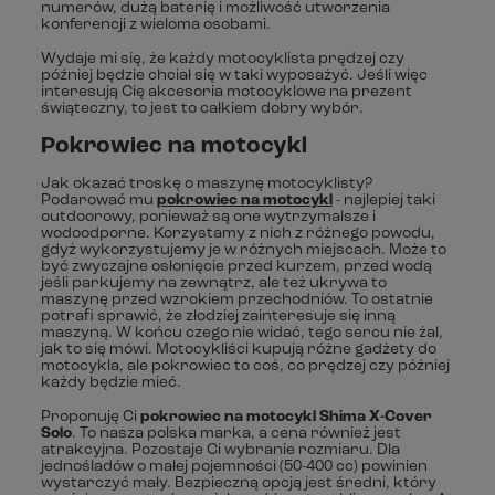
numerów, dużą baterię i możliwość utworzenia
konferencji z wieloma osobami.
Wydaje mi się, że każdy motocyklista prędzej czy
później będzie chciał się w taki wyposażyć. Jeśli więc
interesują Cię akcesoria motocyklowe na prezent
świąteczny, to jest to całkiem dobry wybór.
Pokrowiec na motocykl
Jak okazać troskę o maszynę motocyklisty?
Podarować mu
pokrowiec na motocykl
- najlepiej taki
outdoorowy, ponieważ są one wytrzymalsze i
wodoodporne. Korzystamy z nich z różnego powodu,
gdyż wykorzystujemy je w różnych miejscach. Może to
być zwyczajne osłonięcie przed kurzem, przed wodą
jeśli parkujemy na zewnątrz, ale też ukrywa to
maszynę przed wzrokiem przechodniów. To ostatnie
potrafi sprawić, że złodziej zainteresuje się inną
maszyną. W końcu czego nie widać, tego sercu nie żal,
jak to się mówi. Motocykliści kupują różne gadżety do
motocykla, ale pokrowiec to coś, co prędzej czy później
każdy będzie mieć.
Proponuję Ci
pokrowiec na motocykl Shima X-Cover
Solo
. To nasza polska marka, a cena również jest
atrakcyjna. Pozostaje Ci wybranie rozmiaru. Dla
jednośladów o małej pojemności (50-400 cc) powinien
wystarczyć mały. Bezpieczną opcją jest średni, który