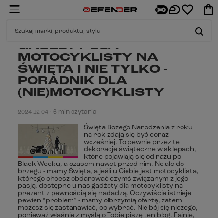
GADŻETY DLA
MOTOCYKLISTY NA
ŚWIĘTA I NIE TYLKO -
PORADNIK DLA
(NIE)MOTOCYKLISTY
6 min czytania
2024-12-04
•
Święta Bożego Narodzenia z roku
na rok zdają się być coraz
wcześniej. To pewnie przez te
dekoracje świąteczne w sklepach,
które pojawiają się od razu po
Black Weeku, a czasem nawet przed nim. No ale do
brzegu - mamy Święta, a jeśli u Ciebie jest motocyklista,
którego chcesz obdarować czymś związanym z jego
pasją, dostępne u nas gadżety dla motocyklisty na
prezent z pewnością się nadadzą. Oczywiście istnieje
pewien “problem” - mamy olbrzymią ofertę, zatem
możesz się zastanawiać, co wybrać. Nie bój się niczego,
ponieważ właśnie z myślą o Tobie piszę ten blog. Fajnie,