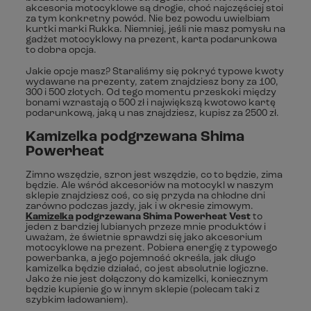
akcesoria motocyklowe są drogie, choć najczęściej stoi
za tym konkretny powód. Nie bez powodu uwielbiam
kurtki marki Rukka. Niemniej, jeśli nie masz pomysłu na
gadżet motocyklowy na prezent, karta podarunkowa
to dobra opcja.
Jakie opcje masz? Staraliśmy się pokryć typowe kwoty
wydawane na prezenty, zatem znajdziesz bony za 100,
300 i 500 złotych. Od tego momentu przeskoki między
bonami wzrastają o 500 zł i największą kwotowo kartę
podarunkową, jaką u nas znajdziesz, kupisz za 2500 zł.
Kamizelka podgrzewana Shima
Powerheat
Zimno wszędzie, szron jest wszędzie, co to będzie, zima
będzie. Ale wśród akcesoriów na motocykl w naszym
sklepie znajdziesz coś, co się przyda na chłodne dni
zarówno podczas jazdy, jak i w okresie zimowym.
Kamizelka
podgrzewana Shima Powerheat Vest
to
jeden z bardziej lubianych przeze mnie produktów i
uważam, że świetnie sprawdzi się jako akcesorium
motocyklowe na prezent. Pobiera energię z typowego
powerbanka, a jego pojemność określa, jak długo
kamizelka będzie działać, co jest absolutnie logiczne.
Jako że nie jest dołączony do kamizelki, koniecznym
będzie kupienie go w innym sklepie (polecam taki z
szybkim ładowaniem).