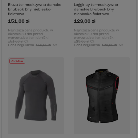
Bluza termoaktywna damska
Legginsy termoaktywne
Brubeck Dry niebiesko-
damskie Brubeck Dry
fioletowa
niebiesko-fioletowe
151,00 zł
123,00 zł
Najniższa cena produktu w
Najniższa cena produktu w
okresie 30 dni przed
okresie 30 dni przed
wprowadzeniem obniżki:
wprowadzeniem obniżki:
151,00 zł
0%
123,00 zł
0%
Cena regularna:
159,00 zł
-5%
Cena regularna:
129,00 zł
-5%
OKAZJA