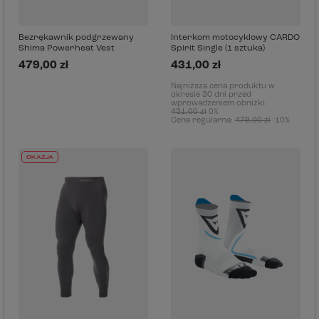
Bezrękawnik podgrzewany
Interkom motocyklowy CARDO
Shima Powerheat Vest
Spirit Single (1 sztuka)
479,00 zł
431,00 zł
Najniższa cena produktu w
okresie 30 dni przed
wprowadzeniem obniżki:
431,00 zł
0%
Cena regularna:
479,00 zł
-10%
OKAZJA