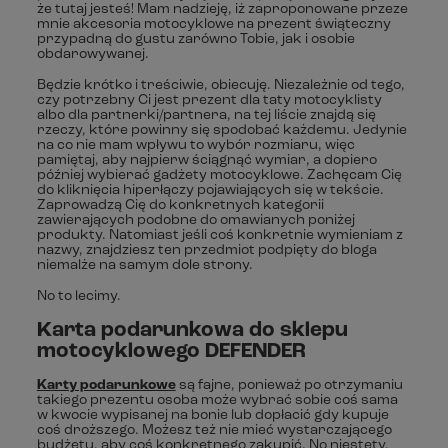
że tutaj jesteś! Mam nadzieję, iż zaproponowane przeze
mnie akcesoria motocyklowe na prezent świąteczny
przypadną do gustu zarówno Tobie, jak i osobie
obdarowywanej.
Będzie krótko i treściwie, obiecuję. Niezależnie od tego,
czy potrzebny Ci jest prezent dla taty motocyklisty
albo dla partnerki/partnera, na tej liście znajdą się
rzeczy, które powinny się spodobać każdemu. Jedynie
na co nie mam wpływu to wybór rozmiaru, więc
pamiętaj, aby najpierw ściągnąć wymiar, a dopiero
później wybierać gadżety motocyklowe. Zachęcam Cię
do kliknięcia hiperłączy pojawiających się w tekście.
Zaprowadzą Cię do konkretnych kategorii
zawierających podobne do omawianych poniżej
produkty. Natomiast jeśli coś konkretnie wymieniam z
nazwy, znajdziesz ten przedmiot podpięty do bloga
niemalże na samym dole strony.
No to lecimy.
Karta podarunkowa do sklepu
motocyklowego DEFENDER
Karty podarunkowe
są fajne, ponieważ po otrzymaniu
takiego prezentu osoba może wybrać sobie coś sama
w kwocie wypisanej na bonie lub dopłacić gdy kupuje
coś droższego. Możesz też nie mieć wystarczającego
budżetu, aby coś konkretnego zakupić. No niestety,