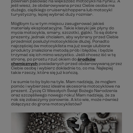
powinien pasować na większość motocykli na rynku. A
jeśli wiesz, że obdarowywana przez Ciebie osoba ma
dużego, ciężkiego cruisera/choppera lub motocykl
turystyczny, lepiej wybrać duży rozmiar.
Mógłbym tu w tym miejscu zasugerować jakieś
materiały eksploatacyjne. Takie klasyki jak płyny do
mycia motocykla, smary, szczotki, gąbki. To są dobre
prezenty, jednak chciałem, aby wybrany przed Ciebie
przedmiot posłużył motocykliście dłużej. Ponadto
najczęściej ów motocyklista ma już swoje ulubione
produkty znalezione metodą prób i błędów, i będzie
trzymać się ich mimo wszystko. Jeśli chcesz iść w tę
stronę, po prostu rzuć okiem do
środków
chemicznych
posiadanych przed obdarowywaną przez
Ciebie osobę i wybierz dokładnie to, co ma. Najlepiej
takie rzeczy, które się już kończą.
I w sumie to by było na tyle. Mam nadzieję, że mogłem
pomóc i wybierzesz idealne akcesoria motocyklowe na
prezent. Życzę Ci Wesołych Świąt Bożego Narodzenia
oraz szczęśliwego nowego roku! Mam nadzieję, że za
rok się zobaczymy ponownie. A kto wie, może również
dołączysz do grona motocyklistów?