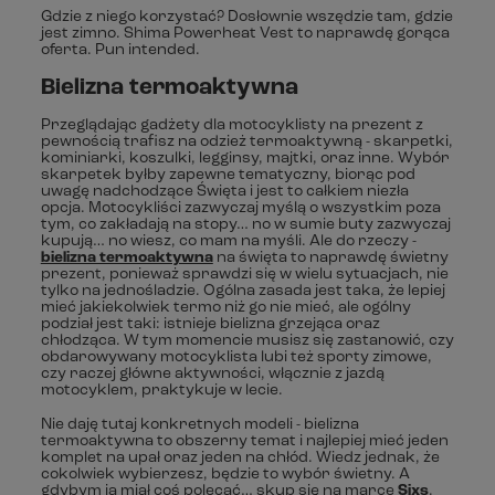
Gdzie z niego korzystać? Dosłownie wszędzie tam, gdzie
jest zimno. Shima Powerheat Vest to naprawdę gorąca
oferta. Pun intended.
Bielizna termoaktywna
Przeglądając gadżety dla motocyklisty na prezent z
pewnością trafisz na odzież termoaktywną - skarpetki,
kominiarki, koszulki, legginsy, majtki, oraz inne. Wybór
skarpetek byłby zapewne tematyczny, biorąc pod
uwagę nadchodzące Święta i jest to całkiem niezła
opcja. Motocykliści zazwyczaj myślą o wszystkim poza
tym, co zakładają na stopy… no w sumie buty zazwyczaj
kupują… no wiesz, co mam na myśli. Ale do rzeczy -
bielizna termoaktywna
na święta to naprawdę świetny
prezent, ponieważ sprawdzi się w wielu sytuacjach, nie
tylko na jednośladzie. Ogólna zasada jest taka, że lepiej
mieć jakiekolwiek termo niż go nie mieć, ale ogólny
podział jest taki: istnieje bielizna grzejąca oraz
chłodząca. W tym momencie musisz się zastanowić, czy
obdarowywany motocyklista lubi też sporty zimowe,
czy raczej główne aktywności, włącznie z jazdą
motocyklem, praktykuje w lecie.
Nie daję tutaj konkretnych modeli - bielizna
termoaktywna to obszerny temat i najlepiej mieć jeden
komplet na upał oraz jeden na chłód. Wiedz jednak, że
cokolwiek wybierzesz, będzie to wybór świetny. A
gdybym ja miał coś polecać… skup się na marce
Sixs
.