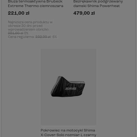
Bluza termoaktywna Brubeck
Bezrękawnik podgrzewany
Extreme Thermo ciemnoszara
damski Shima Powerheat
221,00 zł
479,00 zł
Najniższa cena produktu w
okresie 30 dni przed
wprowadzeniem obniżki:
221,00 zł
0%
Cena regularna:
233,00 zł
-5%
Pokrowiec na motocykl Shima
X-Cover Solo rozmiar L czarny