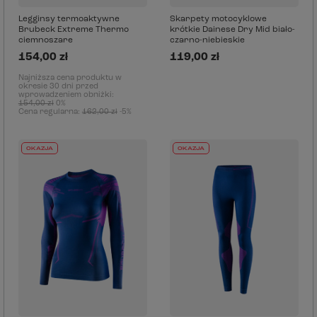
Legginsy termoaktywne
Skarpety motocyklowe
Brubeck Extreme Thermo
krótkie Dainese Dry Mid biało-
ciemnoszare
czarno-niebieskie
154,00 zł
119,00 zł
Najniższa cena produktu w
okresie 30 dni przed
wprowadzeniem obniżki:
154,00 zł
0%
Cena regularna:
162,00 zł
-5%
OKAZJA
OKAZJA