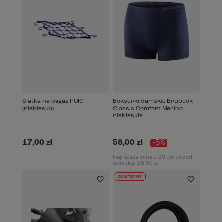
Siatka na bagaż PUIG
Bokserki damskie Brubeck
(niebieska)
Classic Comfort Merino
niebieskie
17,00 zł
58,00 zł
-5%
Najniższa cena z 30 dni przed
obniżką:
58,00 zł
DOSTĘPNY