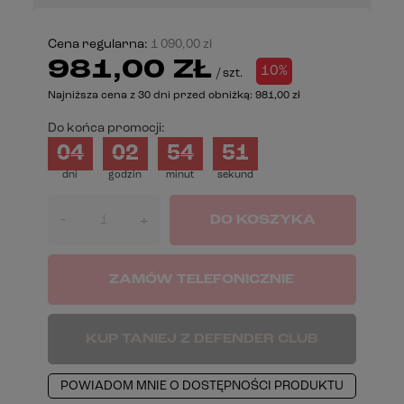
Cena regularna:
1 090,00 zł
981,00 ZŁ
10%
/
szt.
Najniższa cena z 30 dni przed obniżką:
981,00 zł
Do końca promocji:
04
02
54
51
dni
godzin
minut
sekund
-
DO KOSZYKA
+
ZAMÓW TELEFONICZNIE
KUP TANIEJ Z DEFENDER CLUB
POWIADOM MNIE O DOSTĘPNOŚCI PRODUKTU