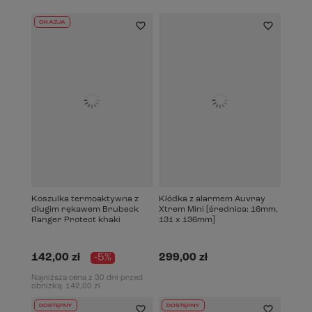
OKAZJA
Koszulka termoaktywna z
Kłódka z alarmem Auvray
długim rękawem Brubeck
Xtrem Mini [średnica: 16mm,
Ranger Protect khaki
131 x 136mm]
142,00 zł
-5%
299,00 zł
Najniższa cena z 30 dni przed
obniżką:
142,00 zł
DOSTĘPNY
DOSTĘPNY