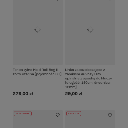
Torba tylna Held Roll-Bag Ii
Linka zabezpieczająca z
żółto-czarna [pojemność 60l]
zamkiem Auvray City
spiralna z opaską do kluczy
[długość: 150cm, średnica:
12mm]
279,00 zł
29,00 zł
DOSTĘPNY
OKAZJA