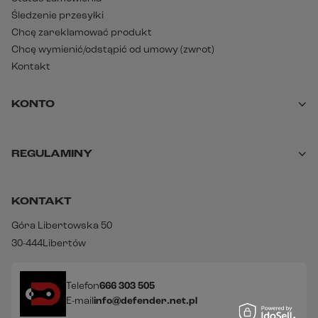
Śledzenie przesyłki
Chcę zareklamować produkt
Chcę wymienić/odstąpić od umowy (zwrot)
Kontakt
KONTO
REGULAMINY
KONTAKT
Góra Libertowska 50
30-444
Libertów
Telefon
666 303 505
E-mail
info@defender.net.pl