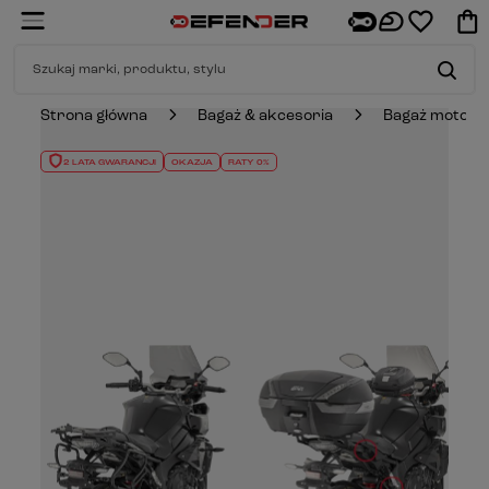
Strona główna
Bagaż & akcesoria
Bagaż motocy
2 LATA GWARANCJI
OKAZJA
RATY 0%