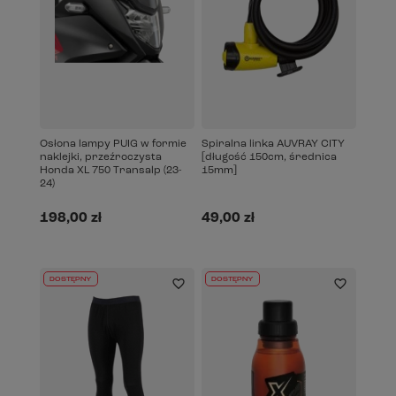
Osłona lampy PUIG w formie
Spiralna linka AUVRAY CITY
naklejki, przeźroczysta
[długość 150cm, średnica
Honda XL 750 Transalp (23-
15mm]
24)
198,00 zł
49,00 zł
DOSTĘPNY
DOSTĘPNY