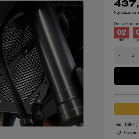
437,
Najniższa cen
Do końca pr
02
dni
go
-
Klikni
Bezpie