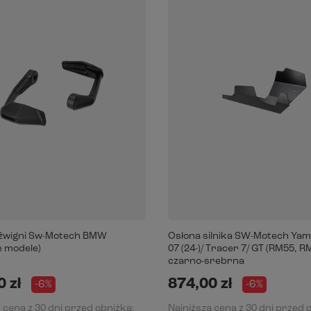
źwigni Sw-Motech BMW
Osłona silnika SW-Motech Yam
 modele)
07 (24-)/ Tracer 7/ GT (RM55, RM
czarno-srebrna
 zł
874,00 zł
-6%
-6%
 cena z 30 dni przed obniżką:
Najniższa cena z 30 dni przed 