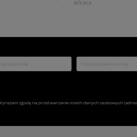
874,00 zł
daj swoje imię
Podaj swój adres e-mail
Wyrażam zgodę na przetwarzanie moich danych osobowych (adres e-