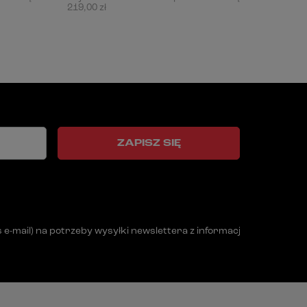
219,00 zł
1 202,0
ZAPISZ SIĘ
mail) na potrzeby wysyłki newslettera z informacją handlową (m