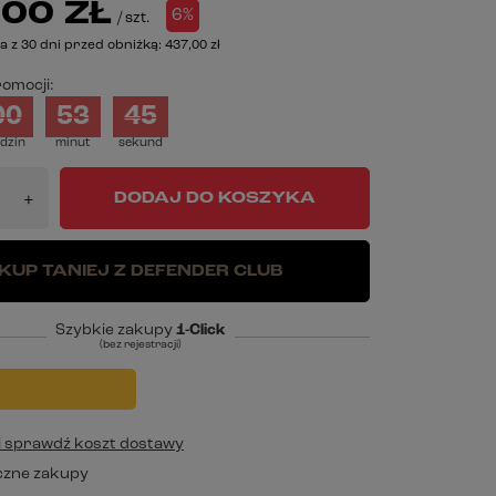
00 ZŁ
6%
/
szt.
a z 30 dni przed obniżką:
437,00 zł
omocji:
00
53
44
dzin
minut
sekund
DODAJ DO KOSZYKA
+
KUP TANIEJ Z DEFENDER CLUB
Szybkie zakupy
1-Click
(bez rejestracji)
j i sprawdź koszt dostawy
czne zakupy