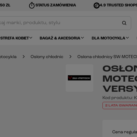
timer
50 ZŁ
STATUS ZAMÓWIENIA
4.9 TRUSTED SHOP
STREFA KOBIET
BAGAŻ & AKCESORIA
DLA MOTOCYKLA
tocykla
Osłony chłodnic
Osłona chłodnicy SW-MOTECH
OSŁO
MOTE
VERSY
Kod produktu:
K
2 LATA GWARAN
Cena regul