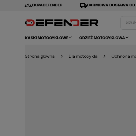
groups
local_shipping
EKIPADEFENDER
DARMOWA DOSTAWA OD 
KASKI MOTOCYKLOWE
ODZIEŻ MOTOCYKLOWA
Strona główna
Dla motocykla
Ochrona mo