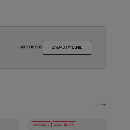
666 303 505
ZADAJ PYTANIE
OKAZJA
DOSTĘPNY
OKA