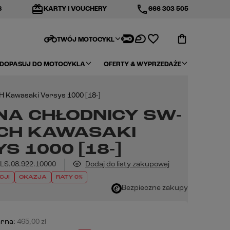
redeem
phone
S
KARTY I VOUCHERY
666 303 505
motorcycle
TWÓJ MOTOCYKL
DOPASUJ DO MOTOCYKLA
OFERTY & WYPRZEDAŻE
 Kawasaki Versys 1000 [18-]
NA CHŁODNICY SW-
CH KAWASAKI
S 1000 [18-]
LS.08.922.10000
Dodaj do listy zakupowej
CJI
OKAZJA
RATY 0%
Bezpieczne zakupy
arna:
465,00 zł