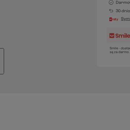
Darmo
30-dni
Symu
Smile - dost
są za darmo.