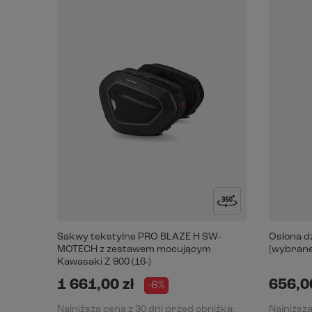
Sakwy tekstylne PRO BLAZE H SW-
Osłona d
MOTECH z zestawem mocującym
(wybrane
Kawasaki Z 900 (16-)
1 661,00 zł
656,00
-6%
Najniższa cena z 30 dni przed obniżką:
Najniższa