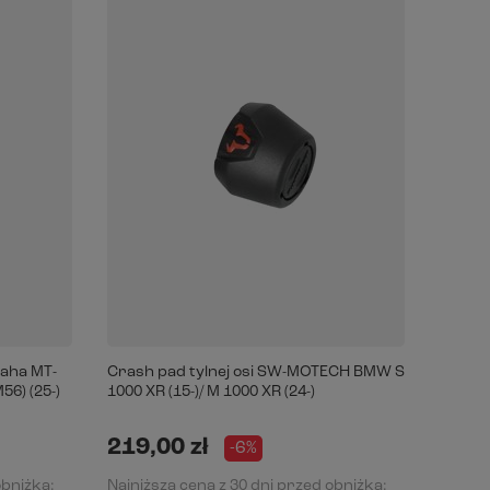
aha MT-
Crash pad tylnej osi SW-MOTECH BMW S
Gmole
56) (25-)
1000 XR (15-)/ M 1000 XR (24-)
(18-), 
219,00 zł
1 20
-6%
obniżką:
Najniższa cena z 30 dni przed obniżką:
Najniż