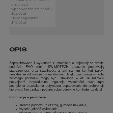
produktu w okresie 30
dni przed
wprowadzeniem obniżki:
132,00 zł
0%
Cena regularna:
140,00 zł
-6%
OPIS
Zaprojektowane i wykonane z dbałością o najmniejsze detale
podnóżki EVO marki SW-MOTECH znacznie poprawiają
przyczepność oraz stabilność, a tym samym komfort jazdy,
niezależnie od warunków na drodze. Dzięki zastosowaniu koła
zębatego podnóżki mogą być ustawione w aż 36 różnych
pozycjach! Indywidualna regulacja wysokości oraz kąta
pochylenia pozwala na optymalna dopasowanie do preferencji
kierowcy. Nie czekaj i podaruj sobie odrobinę komfortu już dziś!
Informacje o produkcie:
srebrne podnóżki z czarną, gumową nakładką,
wysoka jakość wykonania,
łatwy montaż na oryginalnym secie motocykla,