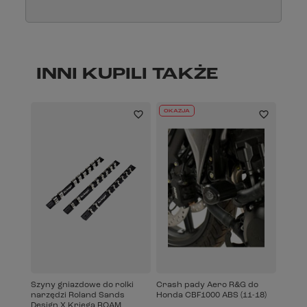
INNI KUPILI TAKŻE
OKAZJA
Szyny gniazdowe do rolki
Crash pady Aero R&G do
narzędzi Roland Sands
Honda CBF1000 ABS (11-18)
Design X Kriega ROAM