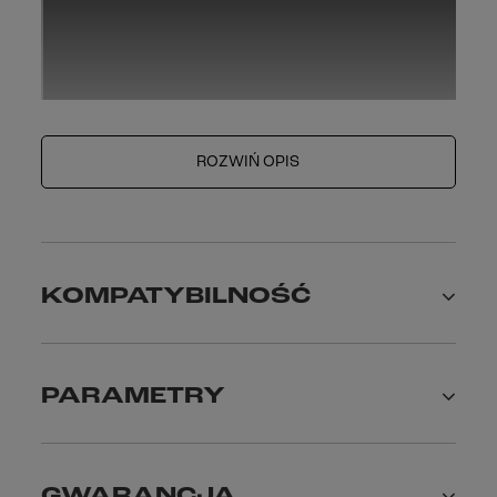
ROZWIŃ OPIS
KOMPATYBILNOŚĆ
Pasują do:
PARAMETRY
Kawasaki Versys 1000 [11-]
Kawasaki Versys 650 [14-]
Kawasaki Versys-X 300 [17-]
GWARANCJA