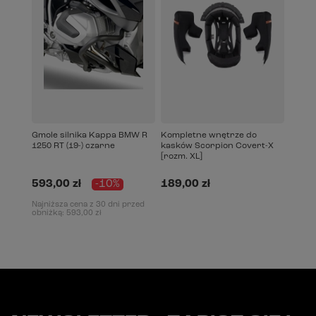
Gmole silnika Kappa BMW R
Kompletne wnętrze do
1250 RT (19-) czarne
kasków Scorpion Covert-X
[rozm. XL]
593,00 zł
-10%
189,00 zł
Najniższa cena z 30 dni przed
obniżką:
593,00 zł