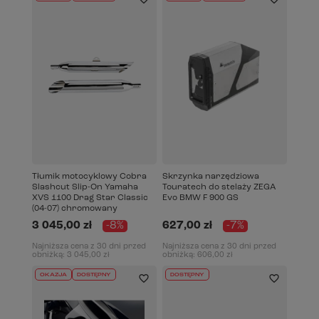
Tłumik motocyklowy Cobra
Skrzynka narzędziowa
Slashcut Slip-On Yamaha
Touratech do stelaży ZEGA
XVS 1100 Drag Star Classic
Evo BMW F 900 GS
(04-07) chromowany
3 045,00 zł
-8%
627,00 zł
-7%
Najniższa cena z 30 dni przed
Najniższa cena z 30 dni przed
obniżką:
3 045,00 zł
obniżką:
606,00 zł
OKAZJA
DOSTĘPNY
DOSTĘPNY