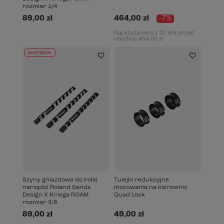
rozmiar 1/4
89,00 zł
464,00 zł
-7%
Najniższa cena z 30 dni przed
obniżką:
454,00 zł
DOSTĘPNY
Szyny gniazdowe do rolki
Tulejki redukcyjne
narzędzi Roland Sands
mocowania na kierownic
Design X Kriega ROAM
Quad Lock
rozmiar 3/8
89,00 zł
49,00 zł