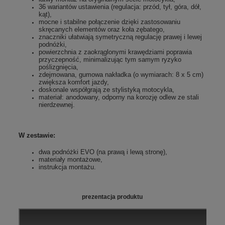
36 wariantów ustawienia (regulacja: przód, tył, góra, dół,
kąt),
mocne i stabilne połączenie dzięki zastosowaniu
skręcanych elementów oraz koła zębatego,
znaczniki ułatwiają symetryczną regulację prawej i lewej
podnóżki,
powierzchnia z zaokrąglonymi krawędziami poprawia
przyczepność, minimalizując tym samym ryzyko
poślizgnięcia,
zdejmowana, gumowa nakładka (o wymiarach: 8 x 5 cm)
zwiększa komfort jazdy,
doskonale współgrają ze stylistyką motocykla,
materiał: anodowany, odporny na korozję odlew ze stali
nierdzewnej.
W zestawie:
dwa podnóżki EVO (na prawą i lewą stronę),
materiały montażowe,
instrukcja montażu.
prezentacja produktu