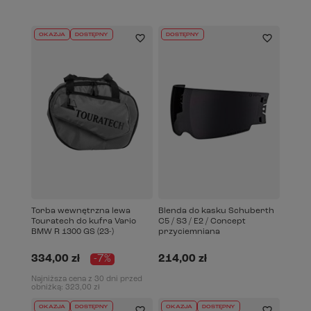
OKAZJA
DOSTĘPNY
DOSTĘPNY
Torba wewnętrzna lewa
Blenda do kasku Schuberth
Touratech do kufra Vario
C5 / S3 / E2 / Concept
BMW R 1300 GS (23-)
przyciemniana
334,00 zł
-7%
214,00 zł
Najniższa cena z 30 dni przed
obniżką:
323,00 zł
OKAZJA
DOSTĘPNY
OKAZJA
DOSTĘPNY