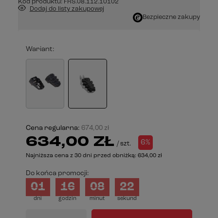
Kod produktu:
FRS.08.112.10102
Dodaj do listy zakupowej
Bezpieczne zakupy
Wariant
Cena regularna:
674,00 zł
634,00 ZŁ
6%
/
szt.
Najniższa cena z 30 dni przed obniżką:
634,00 zł
Do końca promocji:
01
16
08
22
dni
godzin
minut
sekund