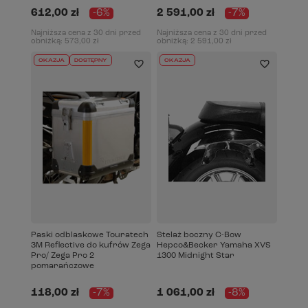
612,00 zł
-6%
2 591,00 zł
-7%
Najniższa cena z 30 dni przed
Najniższa cena z 30 dni przed
obniżką:
573,00 zł
obniżką:
2 591,00 zł
OKAZJA
DOSTĘPNY
OKAZJA
Paski odblaskowe Touratech
Stelaż boczny C-Bow
3M Reflective do kufrów Zega
Hepco&Becker Yamaha XVS
Pro/ Zega Pro 2
1300 Midnight Star
pomarańczowe
118,00 zł
-7%
1 061,00 zł
-8%