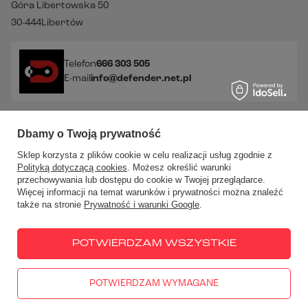
Góra Libertowska 50
30-444
Libertów
Telefon
666 303 505
E-mail
info@defender.net.pl
Sprawdź nasze social media!
Dbamy o Twoją prywatność
Sklep korzysta z plików cookie w celu realizacji usług zgodnie z
Polityką dotyczącą cookies
. Możesz określić warunki
przechowywania lub dostępu do cookie w Twojej przeglądarce.
Więcej informacji na temat warunków i prywatności można znaleźć
także na stronie
Prywatność i warunki Google
.
W sklepie prezentujemy ceny brutto (z VAT).
Stawki VAT dla
konsumentów z kraju:
Polska
.
POTWIERDZAM WSZYSTKIE
POTWIERDZAM WYMAGANE
666 303 505
PN - PT: 10:00-18:00
info@defender.net.pl