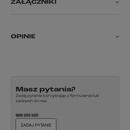
ZAŁĄCZNIKI
TRAX ADV L, kufer boczny 45 l, prawy,
Komplet stelaży dedykowany pod dany model motocykla,
Adaptery umożliwiające zamocowanie kufrów na
stelażach,
Sześć zamków z dwoma kluczykami (dwa zamki do
pokryw plus dwa zamki do zablokowania kufra na stelażu
oraz dwa rezerwowe w przypadku instalacji kufra
centralnego),
OPINIE
Zabezpieczenie antykradzieżowe z dwoma kluczykami
(uniemożliwia zdemontowanie stelaża z motocykla),
Materiały montażowe,
Instrukcja montażu.
Masz pytania?
Zadaj pytanie korzystając z formularza lub
zadzwoń do nas.
666 303 505
ZADAJ PYTANIE