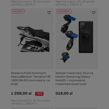
Najniższa cena z 30 dni przed
Najniższa cena z 30 dni przed
obniżką:
118,00 zł
obniżką:
1 038,00 zł
OKAZJA
DOSTĘPNY
Stelaż kufrów bocznych
Zestaw rowerowy: Etui na
Hepco&Becker Yamaha FJR
telefon Samsung Galaxy
1300 (06-20) montowany na
Note20 + mocowanie
stałe
rowerowe Quad Lock
1 298,00 zł
-8%
318,00 zł
Najniższa cena z 30 dni przed
obniżką:
1 298,00 zł