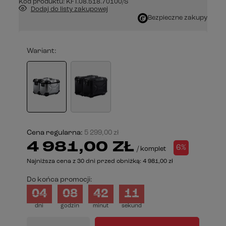
Kod produktu:
KFT.08.518.70100/S
Dodaj do listy zakupowej
Bezpieczne zakupy
Wariant
Cena regularna:
5 299,00 zł
4 981,00 ZŁ
6%
/
komplet
Najniższa cena z 30 dni przed obniżką:
4 981,00 zł
Do końca promocji:
04
08
42
10
dni
godzin
minut
sekund