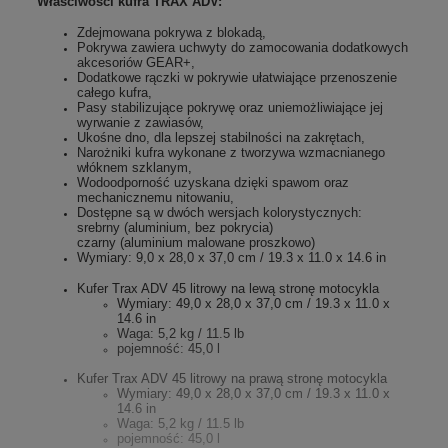
Właściwości kufra TRAX ADV:
Zdejmowana pokrywa z blokadą,
Pokrywa zawiera uchwyty do zamocowania dodatkowych
akcesoriów GEAR+,
Dodatkowe rączki w pokrywie ułatwiające przenoszenie
całego kufra,
Pasy stabilizujące pokrywę oraz uniemożliwiające jej
wyrwanie z zawiasów,
Ukośne dno, dla lepszej stabilności na zakrętach,
Narożniki kufra wykonane z tworzywa wzmacnianego
włóknem szklanym,
Wodoodporność uzyskana dzięki spawom oraz
mechanicznemu nitowaniu,
Dostępne są w dwóch wersjach kolorystycznych:
srebrny (aluminium, bez pokrycia)
czarny (aluminium malowane proszkowo)
Wymiary: 9,0 x 28,0 x 37,0 cm / 19.3 x 11.0 x 14.6 in
Kufer Trax ADV 45 litrowy na lewą stronę motocykla
Wymiary: 49,0 x 28,0 x 37,0 cm / 19.3 x 11.0 x
14.6 in
Waga:
5,2 kg / 11.5 lb
pojemność: 45,0 l
Kufer Trax ADV 45 litrowy na prawą stronę motocykla
Wymiary: 49,0 x 28,0 x 37,0 cm / 19.3 x 11.0 x
14.6 in
Waga:
5,2 kg / 11.5 lb
pojemność: 45,0 l