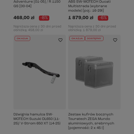
Adventure [01-05] / R 1150
ABS SW-MOTECH Ducati
GS [00-04]
Multistrada (wybrane
modele) [poj.: 16-29l]
468,00 zł
-8%
1 879,00 zł
-6%
Najniższa cena z 30 dni przed
Najniższa cena z 30 dni przed
obniżką:
458,00 zł
obniżką:
1 879,00 zł
OKAZJA
OKAZJA
DOSTĘPNY
Dźwignia hamulca SW-
Zestaw kufrów bocznych
MOTECH Suzuki DL650 (11-
Touratech ZEGA Mundo
25)/ V-Strom 650 XT (14-25)
aluminiowych, srebrnych
[pojemność: 2 x 45 l]