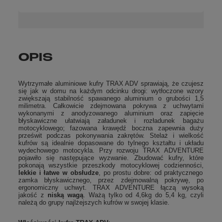
OPIS
Wytrzymałe aluminiowe kufry TRAX ADV sprawiają, że czujesz
się jak w domu na każdym odcinku drogi: wytłoczone wzory
zwiększają stabilność spawanego aluminium o grubości 1,5
milimetra. Całkowicie zdejmowana pokrywa z uchwytami
wykonanymi z anodyzowanego aluminium oraz zapięcie
błyskawiczne ułatwiają załadunek i rozładunek bagażu
motocyklowego; fazowana krawędź boczna zapewnia duży
prześwit podczas pokonywania zakrętów. Stelaż i wielkość
kufrów są idealnie dopasowane do tylnego kształtu i układu
wydechowego motocykla. Przy rozwoju TRAX ADVENTURE
pojawiło się następujące wyzwanie. Zbudować kufry, które
pokonają wszystkie przeszkody motocyklowej codzienności,
lekkie i łatwe w obsłudze
, po prostu dobre: od praktycznego
zamka błyskawicznego, przez zdejmowalną pokrywę, po
ergonomiczny uchwyt. TRAX ADVENTURE łączą wysoką
jakość z
niską wagą
. Ważą tylko od 4,6kg do 5,4 kg, czyli
należą do grupy najlżejszych kufrów w swojej klasie.