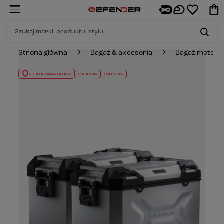
Strona główna
Bagaż & akcesoria
Bagaż motocy
2 LATA GWARANCJI
OKAZJA
RATY 0%