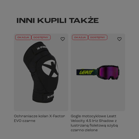
INNI KUPILI TAKŻE
OKAZJA
DOSTĘPNY
OKAZJA
DOSTĘPNY
Ochraniacze kolan X-Factor
Gogle motocyklowe Leatt
EVO czarne
Velocity 4.5 Iriz Shadow z
lustrzaną fioletową szybą
czarno-zielone