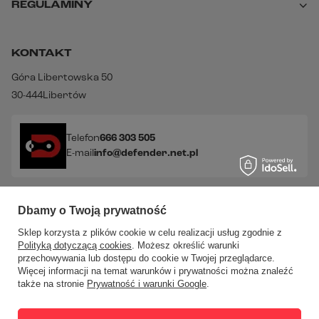
REGULAMINY
KONTAKT
Góra Libertowska 50
30-444
Libertów
Telefon
666 303 505
E-mail
info@defender.net.pl
Sprawdź nasze social media!
Dbamy o Twoją prywatność
Sklep korzysta z plików cookie w celu realizacji usług zgodnie z
Polityką dotyczącą cookies
. Możesz określić warunki
przechowywania lub dostępu do cookie w Twojej przeglądarce.
Więcej informacji na temat warunków i prywatności można znaleźć
także na stronie
Prywatność i warunki Google
.
W sklepie prezentujemy ceny brutto (z VAT).
Stawki VAT dla
konsumentów z kraju:
Polska
.