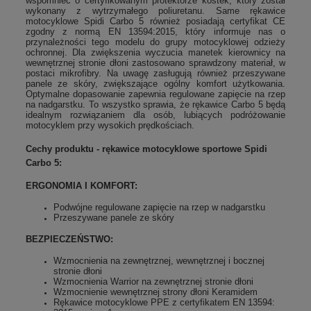
wspomnieć o certyfikowanym protektorze kostek, który został
wykonany z wytrzymałego poliuretanu. Same rękawice
motocyklowe Spidi Carbo 5 również posiadają certyfikat CE
zgodny z normą EN 13594:2015, który informuje nas o
przynależności tego modelu do grupy motocyklowej odzieży
ochronnej. Dla zwiększenia wyczucia manetek kierownicy na
wewnętrznej stronie dłoni zastosowano sprawdzony materiał, w
postaci mikrofibry. Na uwagę zasługują również przeszywane
panele ze skóry, zwiększające ogólny komfort użytkowania.
Optymalne dopasowanie zapewnia regulowane zapięcie na rzep
na nadgarstku. To wszystko sprawia, że rękawice Carbo 5 będą
idealnym rozwiązaniem dla osób, lubiących podróżowanie
motocyklem przy wysokich prędkościach.
Cechy produktu - rękawice motocyklowe sportowe Spidi
Carbo 5:
ERGONOMIA I KOMFORT:
Podwójne regulowane zapięcie na rzep w nadgarstku
Przeszywane panele ze skóry
BEZPIECZEŃSTWO:
Wzmocnienia na zewnętrznej, wewnętrznej i bocznej
stronie dłoni
Wzmocnienia Warrior na zewnętrznej stronie dłoni
Wzmocnienie wewnętrznej strony dłoni Keramidem
Rękawice motocyklowe PPE z certyfikatem EN 13594: