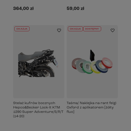
364,00 zł
59,00 zł
OKAZJA
OKAZJA
DOSTĘPNY
Stelaż kufrów bocznych
Taśma/ Naklejka na rant felgi
Hepco&Becker Lock-It KTM
Oxford z aplikatorem [żółty
1290 Super Adventure/S/R/T
fluo]
(14-20)