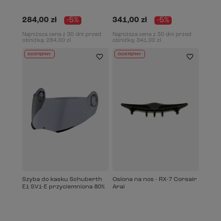
284,00 zł
-5%
341,00 zł
-5%
Najniższa cena z 30 dni przed
Najniższa cena z 30 dni przed
obniżką:
284,00 zł
obniżką:
341,00 zł
DOSTĘPNY
DOSTĘPNY
Szyba do kasku Schuberth
Osłona na nos - RX-7 Corsair
E1 SV1-E przyciemniona 80%
Arai