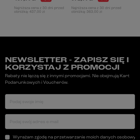
Najniższa cena z 30 dni przed
Najniższa cena z 30 dni przed
obniżką:
437,00 zł
obniżką:
363,00 zł
NEWSLETTER - ZAPISZ SIĘ I
KORZYSTAJ Z PROMOCJI
Rabaty nie łączą się z innymi promocjami. Nie obejmują Kart
Podarunkowych i Voucherów.
Podaj swoje imię
Podaj swój adres e-mail
Wyrażam zgodę na przetwarzanie moich danych osobowych (a