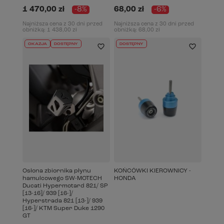
1 470,00 zł
-8%
68,00 zł
-6%
Najniższa cena z 30 dni przed
Najniższa cena z 30 dni przed
obniżką:
1 438,00 zł
obniżką:
68,00 zł
OKAZJA
DOSTĘPNY
DOSTĘPNY
Osłona zbiornika płynu
KOŃCÓWKI KIEROWNICY -
hamulcowego SW-MOTECH
HONDA
Ducati Hypermotard 821/ SP
[13-16]/ 939 [16-]/
Hyperstrada 821 [13-]/ 939
[16-]/ KTM Super Duke 1290
GT