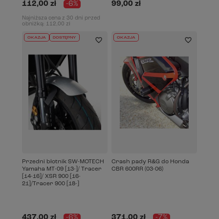
112,00 zł
-6%
99,00 zł
Najniższa cena z 30 dni przed
obniżką:
112,00 zł
OKAZJA
DOSTĘPNY
OKAZJA
Przedni błotnik SW-MOTECH
Crash pady R&G do Honda
Yamaha MT-09 [13-]/ Tracer
CBR 600RR (03-06)
[14-16]/ XSR 900 [16-
21]/Tracer 900 [18-]
437,00 zł
-6%
371,00 zł
-7%