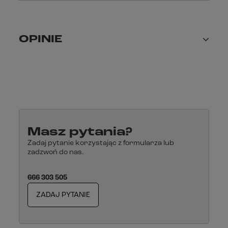
Opis powyższego produktu chroniony jest prawami autorskimi.
Na ich wykorzystanie potrzebne jest zezwolenie właściciela
praw autorskich. Pobieranie treści powyższego opisu bez zgody
firmy P.U.H Defender i Moto-Tour z siedzibą w Krakowie stanowi
OPINIE
czyn nieuczciwej konkurencji w świetle USTAWY z dnia 16
kwietnia 1993 r. "o zwalczaniu nieuczciwej konkurencji".
Masz pytania?
Zadaj pytanie korzystając z formularza lub
zadzwoń do nas.
666 303 505
ZADAJ PYTANIE