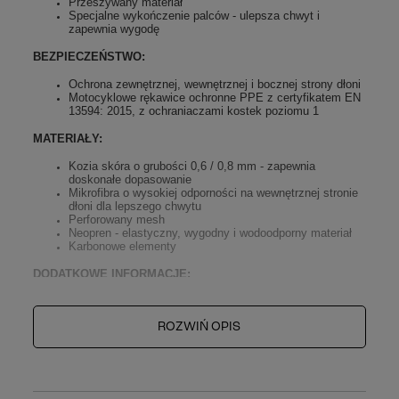
Przeszywany materiał
Specjalne wykończenie palców - ulepsza chwyt i
zapewnia wygodę
BEZPIECZEŃSTWO:
Ochrona zewnętrznej, wewnętrznej i bocznej strony dłoni
Motocyklowe rękawice ochronne PPE z certyfikatem EN
13594: 2015, z ochraniaczami kostek poziomu 1
MATERIAŁY:
Kozia skóra o grubości 0,6 / 0,8 mm - zapewnia
doskonałe dopasowanie
Mikrofibra o wysokiej odporności na wewnętrznej stronie
dłoni dla lepszego chwytu
Perforowany mesh
Neopren - elastyczny, wygodny i wodoodporny materiał
Karbonowe elementy
DODATKOWE INFORMACJE:
Możliwość obsługi ekranów dotykowych bez
konieczności zdejmowania ich
ROZWIŃ OPIS
Otwory wentylacyjne
Średnia waga: 0,1 kg
ZALECENIA:
Nie prać