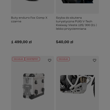
Buty enduro Fox Comp X
Szyba do skutera
czarne
turystyczna PUIG V-Tech
Keeway Vieste 125/ 300 (21-)
lekko przyciemniana
1 499,00 zł
540,00 zł
OKAZJA
DOSTĘPNY
OKAZJA