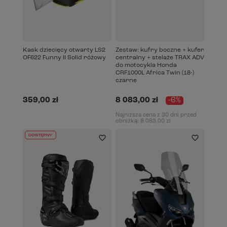
Kask dziecięcy otwarty LS2
Zestaw: kufry boczne + kufer
OF622 Funny II Solid różowy
centralny + stelaże TRAX ADV
do motocykla Honda
CRF1000L Africa Twin (18-)
czarne
359,00 zł
8 083,00 zł
-6%
Najniższa cena z 30 dni przed
obniżką:
8 083,00 zł
DOSTĘPNY