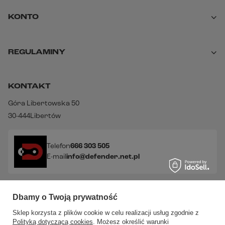
KONTO
REGULAMINY
KONTAKT
Góra Libertowska 50
30-444
Libertów
Telefon
666 303 505
E-mail
info@defender.net.pl
Sprawdź nasze social media!
Dbamy o Twoją prywatność
Sklep korzysta z plików cookie w celu realizacji usług zgodnie z
Polityką dotyczącą cookies
. Możesz określić warunki