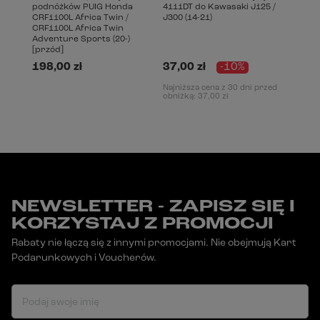
podnóżków PUIG Honda
4111DT do Kawasaki J125 /
CRF1100L Africa Twin /
J300 (14-21)
CRF1100L Africa Twin
Adventure Sports (20-)
[przód]
198,00 zł
37,00 zł
-10%
Najniższa cena z 30 dni przed
obniżką:
37,00 zł
NEWSLETTER - ZAPISZ SIĘ I
KORZYSTAJ Z PROMOCJI
Rabaty nie łączą się z innymi promocjami. Nie obejmują Kart
Podarunkowych i Voucherów.
Podaj swoje imię