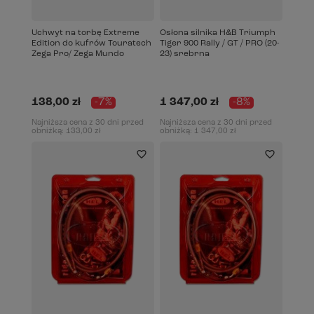
Uchwyt na torbę Extreme
Osłona silnika H&B Triumph
Edition do kufrów Touratech
Tiger 900 Rally / GT / PRO (20-
Zega Pro/ Zega Mundo
23) srebrna
138,00 zł
-7%
1 347,00 zł
-8%
Najniższa cena z 30 dni przed
Najniższa cena z 30 dni przed
obniżką:
133,00 zł
obniżką:
1 347,00 zł