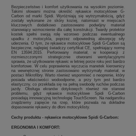
Bezpieczeństwo i komfort użytkowania na wysokim poziomie.
Takimi słowami można określić rękawice motocyklowe G-
Carbon od marki Spidi. Wyróżniają się wytrzymałością, gdyż
zostały wykonane ze skóry koziej, natomiast w miejscach
kluczowych dodatkowo zastosowano podwójny materiał
stanowiący wzmocnienie dla całej konstrukcji. Twardy protektor
kostek spełni swoją rolę wzorowo podczas ewentualnego
upadku z motocykla, poprzez odpowiednią absorpcję siły
uderzenia. O tym, że rękawice motocyklowe Spidi G-Carbon są
bezpieczne, najlepiej świadczy certyfikat CE, spełniający normę
EN 13594:2015. Perforowany materiał, w kooperacji z
rozmieszczonymi strategicznie otworami wentylacyjnymi
sprawia, że użytkowanie rękawic w letniej porze roku jest bardzo
komfortowe. W celu poprawienia wyczucia manetek kierownicy
na wewnętrznej stronie zastosowano wytrzymały materiał, w
postaci Mikrofibry. Warto również wspomnieć o neoprenie, który
posiada właściwości wodoodporne, a przy tym jest bardzo
elastyczny, co przekłada się na pełną swobodę ruchów podczas
jazdy. Obsługa ekranów dotykowych również nie stanowi
problemu, gdyż rękawice motocyklowe Spidi G-Carbon
posiadają innowacyjną technologię TouchScreen. Na nadgarstku
znajdziemy zapięcie na rzep, które pozwala na dokładne
dopasowanie rękawicy do dłoni motocyklisty.
Cechy produktu - rękawice motocyklowe Spidi G-Carbon:
ERGONOMIA I KOMFORT: