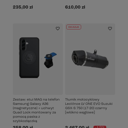
235,00 zł
610,00 zł
OKAZJA
Zestaw: etui MAG na telefon
Tłumik motocyklowy
Samsung Galaxy A36
LeoVince LV ONE EVO Suzuki
(magnetyczne) + uchwyt
GSX-S 750 (17-20) czarny
Quad Lock montowany za
[włókno węglowe]
pomocą paska z
szybkozłączką
358,00 zł
2 467,00 zł
-12%