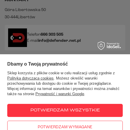
KONTAKT
Góra Libertowska 50
30-444
Libertów
Telefon
666 303 505
E-mail
info@defender.net.pl
Sprawdź nasze social media!
Dbamy o Twoją prywatność
Sklep korzysta z plików cookie w celu realizacji usług zgodnie z
Polityką dotyczącą cookies
. Możesz określić warunki
przechowywania lub dostępu do cookie w Twojej przeglądarce.
Więcej informacji na temat warunków i prywatności można znaleźć
także na stronie
Prywatność i warunki Google
.
W sklepie prezentujemy ceny brutto (z VAT).
Stawki VAT dla
konsumentów z kraju:
Polska
.
POTWIERDZAM WSZYSTKIE
POTWIERDZAM WYMAGANE