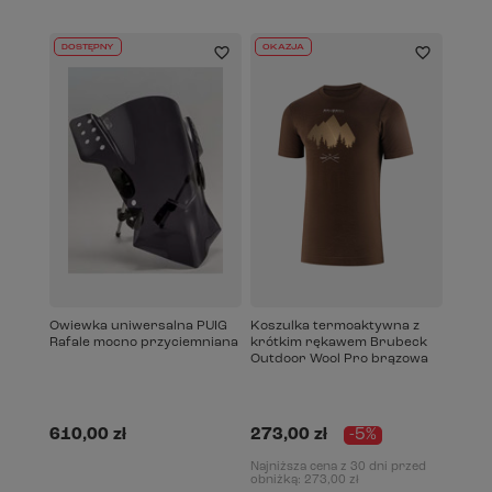
DOSTĘPNY
OKAZJA
Owiewka uniwersalna PUIG
Koszulka termoaktywna z
Rafale mocno przyciemniana
krótkim rękawem Brubeck
Outdoor Wool Pro brązowa
610,00 zł
273,00 zł
-5%
Najniższa cena z 30 dni przed
obniżką:
273,00 zł