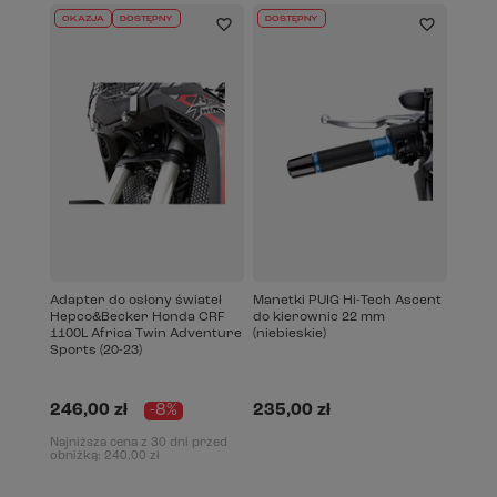
OKAZJA
DOSTĘPNY
DOSTĘPNY
Adapter do osłony świateł
Manetki PUIG Hi-Tech Ascent
Hepco&Becker Honda CRF
do kierownic 22 mm
1100L Africa Twin Adventure
(niebieskie)
Sports (20-23)
246,00 zł
-8%
235,00 zł
Najniższa cena z 30 dni przed
obniżką:
240,00 zł