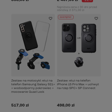
Najniższa cena z 30 dni przed
obniżką:
2 371,00 zł
DOSTĘPNY
Zestaw na motocykl: etui na
Zestaw: etui na telefon
telefon Samsung Galaxy S21+
iPhone 15 Pro Max + uchwyt
+ wodoodporny pokrowiec +
na rzep SPC+ SP Connect
mocowanie Quad Lock
517,00 zł
498,00 zł