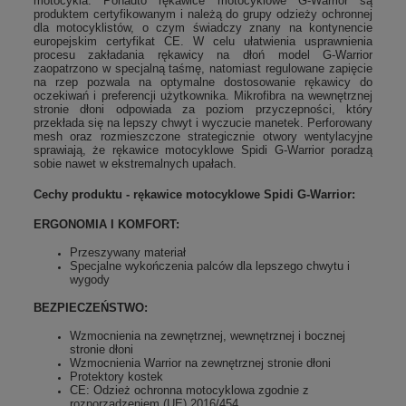
motocykla. Ponadto rękawice motocyklowe G-Warrior są
produktem certyfikowanym i należą do grupy odzieży ochronnej
dla motocyklistów, o czym świadczy znany na kontynencie
europejskim certyfikat CE. W celu ułatwienia usprawnienia
procesu zakładania rękawicy na dłoń model G-Warrior
zaopatrzono w specjalną taśmę, natomiast regulowane zapięcie
na rzep pozwala na optymalne dostosowanie rękawicy do
oczekiwań i preferencji użytkownika. Mikrofibra na wewnętrznej
stronie dłoni odpowiada za poziom przyczepności, który
przekłada się na lepszy chwyt i wyczucie manetek. Perforowany
mesh oraz rozmieszczone strategicznie otwory wentylacyjne
sprawiają, że rękawice motocyklowe Spidi G-Warrior poradzą
sobie nawet w ekstremalnych upałach.
Cechy produktu - rękawice motocyklowe Spidi G-Warrior:
ERGONOMIA I KOMFORT:
Przeszywany materiał
Specjalne wykończenia palców dla lepszego chwytu i
wygody
BEZPIECZEŃSTWO:
Wzmocnienia na zewnętrznej, wewnętrznej i bocznej
stronie dłoni
Wzmocnienia Warrior na zewnętrznej stronie dłoni
Protektory kostek
CE: Odzież ochronna motocyklowa zgodnie z
rozporządzeniem (UE) 2016/454