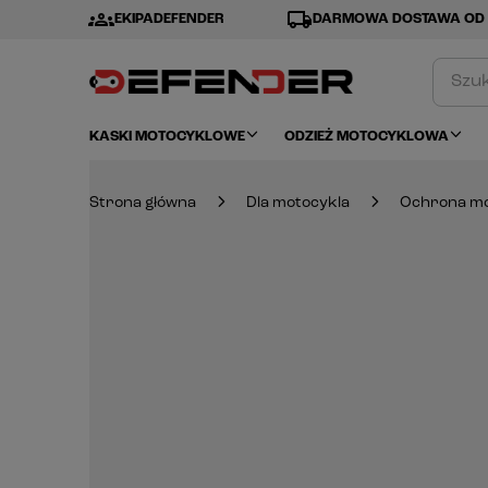
groups
local_shipping
EKIPADEFENDER
DARMOWA DOSTAWA OD 
KASKI MOTOCYKLOWE
ODZIEŻ MOTOCYKLOWA
Strona główna
Dla motocykla
Ochrona mo