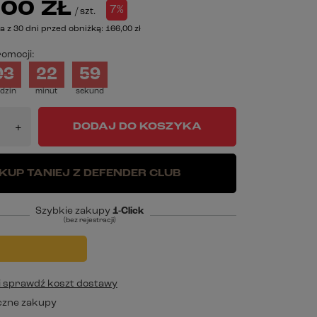
00 ZŁ
7%
/
szt.
a z 30 dni przed obniżką:
166,00 zł
omocji:
03
22
58
dzin
minut
sekund
DODAJ DO KOSZYKA
+
KUP TANIEJ Z DEFENDER CLUB
Szybkie zakupy
1-Click
(bez rejestracji)
j i sprawdź koszt dostawy
czne zakupy