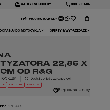
redeem
phone
S
KARTY I VOUCHERY
666 303 505
motorcycle
TWÓJ MOTOCYKL
DOPASUJ DO MOTOCYKLA
OFERTY & WYPRZEDAŻE
NA
TYZATORA 22,86 X
 CM OD R&G
HOCK1BK
Dodaj do listy zakupowej
CJI
OKAZJA
RATY 0%
Bezpieczne zakupy
arna:
179,00 zł