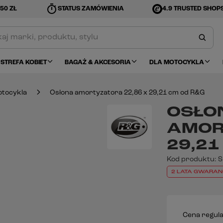
timer
50 ZŁ
STATUS ZAMÓWIENIA
4.9 TRUSTED SHOP
STREFA KOBIET
BAGAŻ & AKCESORIA
DLA MOTOCYKLA
tocykla
Osłona amortyzatora 22,86 x 29,21 cm od R&G
OSŁO
AMOR
29,21
Kod produktu:
S
2 LATA GWARAN
Cena regul