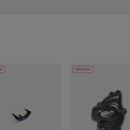
A
OKAZJA