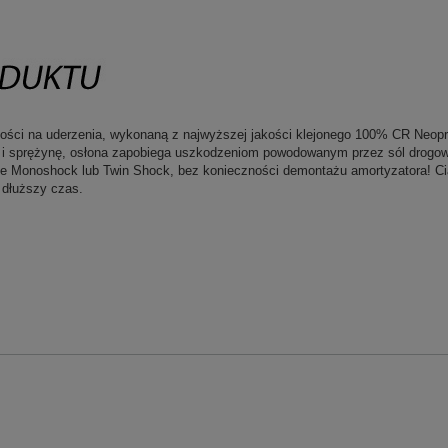
ności na uderzenia, wykonaną z najwyższej jakości klejonego 100% CR Neopr
 i sprężynę, osłona zapobiega uszkodzeniom powodowanym przez sól drogową,
Monoshock lub Twin Shock, bez konieczności demontażu amortyzatora! Ciąg
 dłuższy czas.