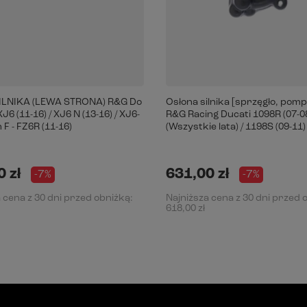
ILNIKA (LEWA STRONA) R&G Do
Osłona silnika [sprzęgło, pom
6 (11-16) / XJ6 N (13-16) / XJ6-
R&G Racing Ducati 1098R (07-08
 F - FZ6R (11-16)
(Wszystkie lata) / 1198S (09-11)
 zł
631,00 zł
-7%
-7%
 cena z 30 dni przed obniżką:
Najniższa cena z 30 dni przed 
618,00 zł