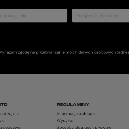
daj swoje imię
Podaj swój adres e-mail
Wyrażam zgodę na przetwarzanie moich danych osobowych (adres e-
NTO
REGULAMINY
estruj się
Informacje o sklepie
yk
Wysyłka
y zakupowe
Sposoby płatności i prowizje