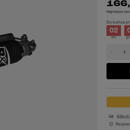
166,
Najniższa cen
Do końca pr
02
dni
go
-
Klikni
Bezpie