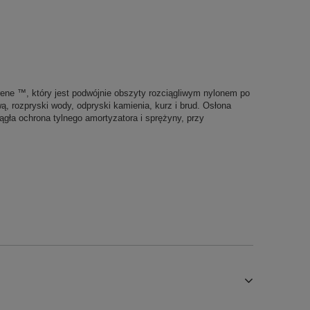
ene ™, który jest podwójnie obszyty rozciągliwym nylonem po
 rozpryski wody, odpryski kamienia, kurz i brud. Osłona
ła ochrona tylnego amortyzatora i sprężyny, przy