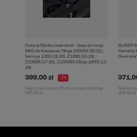
Osłona Silnika (wariator - lewa strona)
SLIDER S
R&G do Kawasaki Ninja 1000SX (20-21),
Yamaha XJ
Versys 1000 (12-20), Z1000 (10-18),
Diversion
Z1000R (17-20), Z1000SX (Ninja 1000) (11-
19)
399,00 zł
371,00
-7%
Najniższa cena z 30 dni przed obniżką:
Najniższa
390,00 zł
363,00 zł