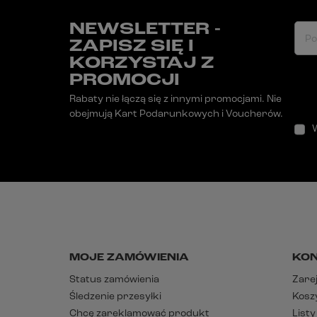
NEWSLETTER -
Po
ZAPISZ SIĘ I
KORZYSTAJ Z
PROMOCJI
Rabaty nie łączą się z innymi promocjami. Nie
obejmują Kart Podarunkowych i Voucherów.
MOJE ZAMÓWIENIA
KO
Status zamówienia
Zarej
Śledzenie przesyłki
Kosz
Chcę zareklamować produkt
List