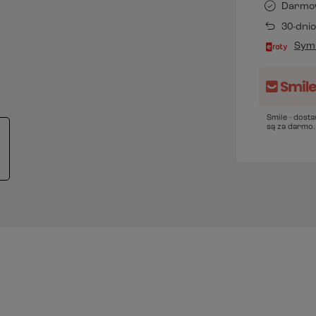
Darmo
30-dni
Symu
Smile - dost
są za darmo.