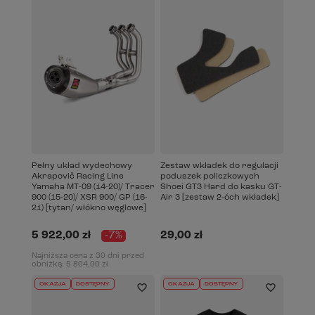
Pełny układ wydechowy
Zestaw wkładek do regulacji
Akrapovič Racing Line
poduszek policzkowych
Yamaha MT-09 (14-20)/ Tracer
Shoei GT3 Hard do kasku GT-
900 (15-20)/ XSR 900/ GP (16-
Air 3 [zestaw 2-óch wkładek]
21) [tytan/ włókno węglowe]
5 922,00 zł
-7%
29,00 zł
Najniższa cena z 30 dni przed
obniżką:
5 804,00 zł
OKAZJA
DOSTĘPNY
OKAZJA
DOSTĘPNY