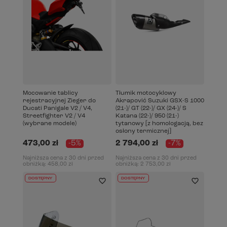
Mocowanie tablicy
Tłumik motocyklowy
rejestracyjnej Zieger do
Akrapović Suzuki GSX-S 1000
Ducati Panigale V2 / V4,
(21-)/ GT (22-)/ GX (24-)/ S
Streetfighter V2 / V4
Katana (22-)/ 950 (21-)
(wybrane modele)
tytanowy [z homologacją, bez
osłony termicznej]
473,00 zł
-5%
2 794,00 zł
-7%
Najniższa cena z 30 dni przed
Najniższa cena z 30 dni przed
obniżką:
458,00 zł
obniżką:
2 753,00 zł
DOSTĘPNY
DOSTĘPNY