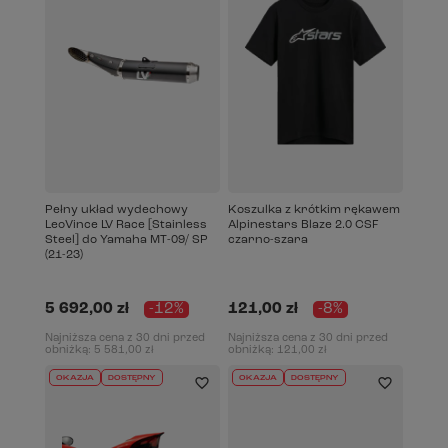
Pełny układ wydechowy
Koszulka z krótkim rękawem
LeoVince LV Race [Stainless
Alpinestars Blaze 2.0 CSF
Steel] do Yamaha MT-09/ SP
czarno-szara
(21-23)
5 692,00 zł
-12%
121,00 zł
-8%
Najniższa cena z 30 dni przed
Najniższa cena z 30 dni przed
obniżką:
5 581,00 zł
obniżką:
121,00 zł
OKAZJA
DOSTĘPNY
OKAZJA
DOSTĘPNY