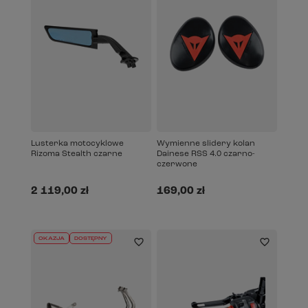
Lusterka motocyklowe
Wymienne slidery kolan
Rizoma Stealth czarne
Dainese RSS 4.0 czarno-
czerwone
2 119,00 zł
169,00 zł
OKAZJA
DOSTĘPNY