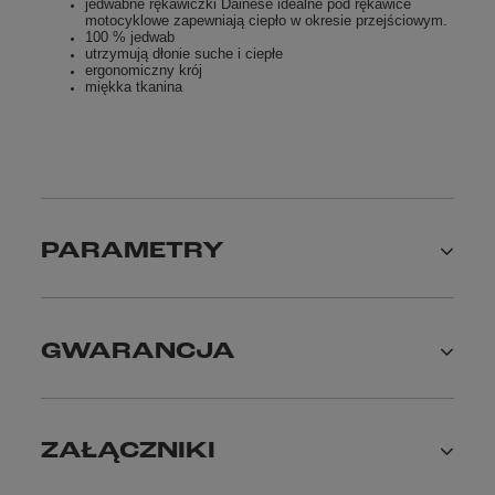
jedwabne rękawiczki Dainese idealne pod rękawice
motocyklowe zapewniają ciepło w okresie przejściowym.
100 % jedwab
utrzymują dłonie suche i ciepłe
ergonomiczny krój
miękka tkanina
PARAMETRY
GWARANCJA
ZAŁĄCZNIKI