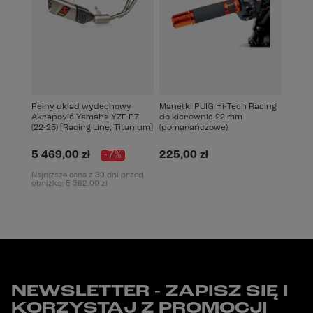
Pełny układ wydechowy
Manetki PUIG Hi-Tech Racing
Akrapović Yamaha YZF-R7
do kierownic 22 mm
(22-25) [Racing Line, Titanium]
(pomarańczowe)
5 469,00 zł
-7%
225,00 zł
Najniższa cena z 30 dni przed
obniżką:
5 362,00 zł
NEWSLETTER - ZAPISZ SIĘ I
KORZYSTAJ Z PROMOCJI