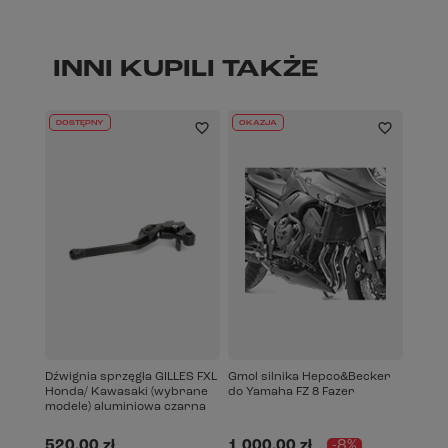
INNI KUPILI TAKŻE
DOSTĘPNY
OKAZJA
Dźwignia sprzęgła GILLES FXL
Gmol silnika Hepco&Becker
Honda/ Kawasaki (wybrane
do Yamaha FZ 8 Fazer
modele) aluminiowa czarna
520,00 zł
1 000,00 zł
-8%