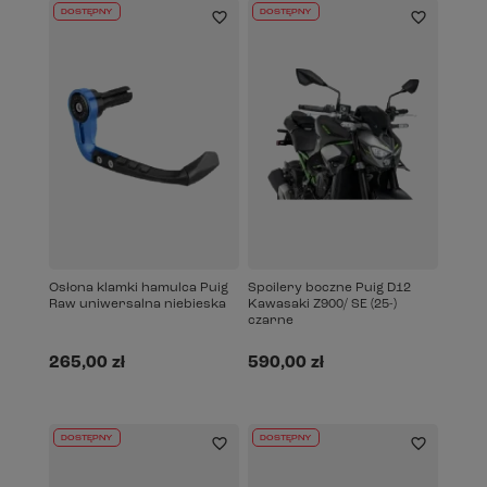
DOSTĘPNY
DOSTĘPNY
Osłona klamki hamulca Puig
Spoilery boczne Puig D12
Raw uniwersalna niebieska
Kawasaki Z900/ SE (25-)
czarne
265,00 zł
590,00 zł
DOSTĘPNY
DOSTĘPNY