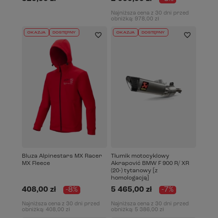
Najniższa cena z 30 dni przed
obniżką:
978,00 zł
OKAZJA
DOSTĘPNY
OKAZJA
DOSTĘPNY
Bluza Alpinestars MX Racer
Tłumik motocyklowy
MX Fleece
Akrapović BMW F 900 R/ XR
(20-) tytanowy [z
homologacją]
408,00 zł
-8%
5 465,00 zł
-7%
Najniższa cena z 30 dni przed
Najniższa cena z 30 dni przed
obniżką:
408,00 zł
obniżką:
5 386,00 zł