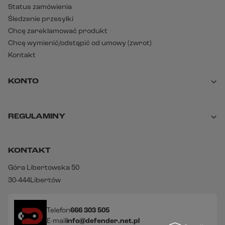
Status zamówienia
Śledzenie przesyłki
Chcę zareklamować produkt
Chcę wymienić/odstąpić od umowy (zwrot)
Kontakt
KONTO
REGULAMINY
KONTAKT
Góra Libertowska 50
30-444
Libertów
Telefon
666 303 505
E-mail
info@defender.net.pl