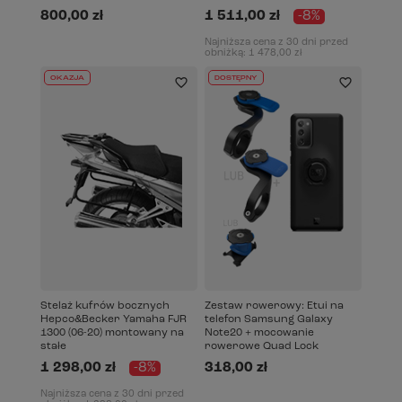
800,00 zł
1 511,00 zł
-8%
Najniższa cena z 30 dni przed
obniżką:
1 478,00 zł
OKAZJA
DOSTĘPNY
Stelaż kufrów bocznych
Zestaw rowerowy: Etui na
Hepco&Becker Yamaha FJR
telefon Samsung Galaxy
1300 (06-20) montowany na
Note20 + mocowanie
stałe
rowerowe Quad Lock
1 298,00 zł
-8%
318,00 zł
Najniższa cena z 30 dni przed