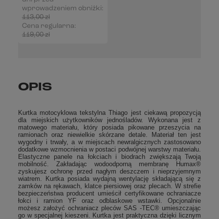
wprowadzeniem obniżki:
113,00 zł
0%
Cena regularna:
119,00 zł
-5%
OPIS
Kurtka motocyklowa tekstylna Thiago jest ciekawą propozycją
dla miejskich użytkowników jednośladów. Wykonana jest z
matowego materiału, który posiada pikowane przeszycia na
ramionach oraz niewielkie skórzane detale. Materiał ten jest
wygodny i trwały, a w miejscach newralgicznych zastosowano
dodatkowe wzmocnienia w postaci podwójnej warstwy materiału.
Elastyczne panele na łokciach i biodrach zwiększają Twoją
mobilność. Zakładając wodoodporną membranę Humax®
zyskujesz ochronę przed nagłym deszczem i nieprzyjemnym
wiatrem. Kurtka posiada wydajną wentylację składającą się z
zamków na rękawach, klatce piersiowej oraz plecach. W strefie
bezpieczeństwa producent umieścił certyfikowane ochraniacze
łokci i ramion YF oraz odblaskowe wstawki. Opcjonalnie
możesz założyć ochraniacz pleców SAS -TEC® umieszczając
go w specjalnej kieszeni. Kurtka jest praktyczna dzięki licznym