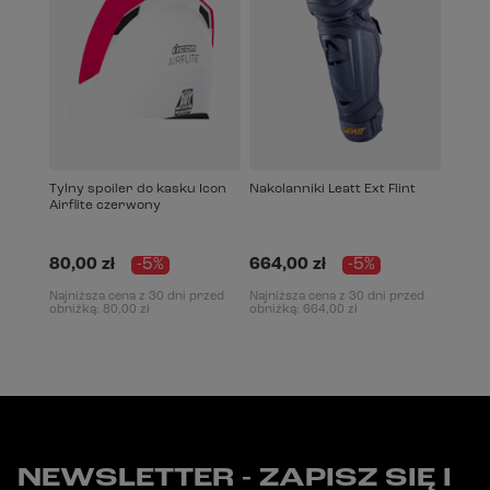
Tylny spoiler do kasku Icon
Nakolanniki Leatt Ext Flint
Airflite czerwony
80,00 zł
-5%
664,00 zł
-5%
Najniższa cena z 30 dni przed
Najniższa cena z 30 dni przed
obniżką:
80,00 zł
obniżką:
664,00 zł
NEWSLETTER - ZAPISZ SIĘ I