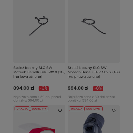
Stelaż boczny SLC SW-
Stelaż boczny SLC SW-
Motech Benelli TRK 502 X (18-)
Motech Benelli TRK 502 X (18-)
[na lewą stronę]
[na prawą stronę]
394,00 zł
-6%
394,00 zł
-6%
Najniższa cena z 30 dni przed
Najniższa cena z 30 dni przed
obniżką:
394,00 zł
obniżką:
394,00 zł
OKAZJA
DOSTĘPNY
OKAZJA
DOSTĘPNY