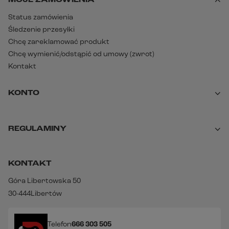
MOJE ZAMÓWIENIA
Status zamówienia
Śledzenie przesyłki
Chcę zareklamować produkt
Chcę wymienić/odstąpić od umowy (zwrot)
Kontakt
KONTO
REGULAMINY
KONTAKT
Góra Libertowska 50
30-444
Libertów
Telefon
666 303 505