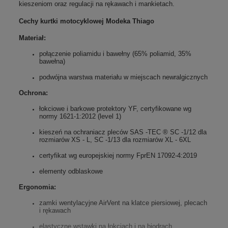
kieszeniom oraz regulacji na rękawach i mankietach.
Cechy kurtki motocyklowej Modeka Thiago
Materiał:
połączenie poliamidu i bawełny (65% poliamid, 35%
bawełna)
podwójna warstwa materiału w miejscach newralgicznych
Ochrona:
łokciowe i barkowe protektory YF, certyfikowane wg
normy 1621‑1:2012 (level 1)
kieszeń na ochraniacz pleców SAS -TEC ® SC -1/12 dla
rozmiarów XS - L, SC -1/13 dla rozmiarów XL - 6XL
certyfikat wg europejskiej normy FprEN 17092-4:2019
elementy odblaskowe
Ergonomia:
zamki wentylacyjne AirVent na klatce piersiowej, plecach
i rękawach
elastyczne wstawki na łokciach i na biodrach