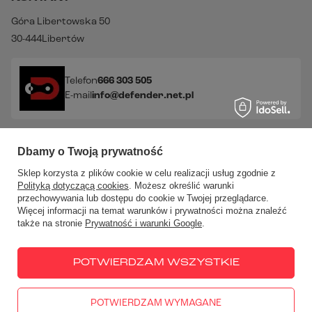
Góra Libertowska 50
30-444
Libertów
Telefon
666 303 505
E-mail
info@defender.net.pl
Sprawdź nasze social media!
Dbamy o Twoją prywatność
Sklep korzysta z plików cookie w celu realizacji usług zgodnie z
Polityką dotyczącą cookies
. Możesz określić warunki
przechowywania lub dostępu do cookie w Twojej przeglądarce.
Więcej informacji na temat warunków i prywatności można znaleźć
także na stronie
Prywatność i warunki Google
.
W sklepie prezentujemy ceny brutto (z VAT).
Stawki VAT dla
konsumentów z kraju:
Polska
.
POTWIERDZAM WSZYSTKIE
POTWIERDZAM WYMAGANE