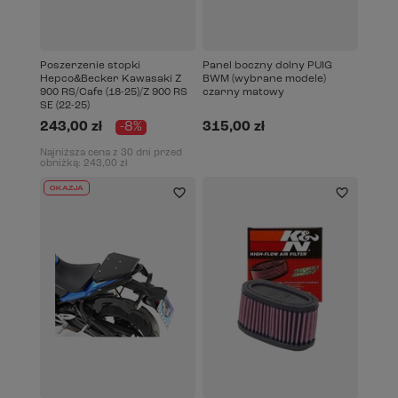
Poszerzenie stopki
Panel boczny dolny PUIG
Hepco&Becker Kawasaki Z
BWM (wybrane modele)
900 RS/Cafe (18-25)/Z 900 RS
czarny matowy
SE (22-25)
243,00 zł
-8%
315,00 zł
Najniższa cena z 30 dni przed
obniżką:
243,00 zł
OKAZJA