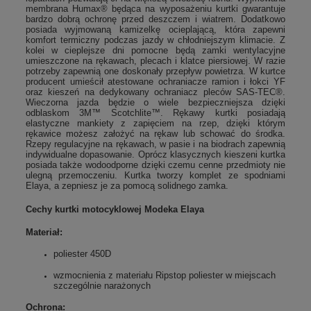
membrana Humax
® będąca na wyposażeniu kurtki gwarantuje
bardzo dobrą ochronę przed deszczem i wiatrem. Dodatkowo
posiada wyjmowaną kamizelkę ocieplającą, która zapewni
komfort termiczny podczas jazdy w chłodniejszym klimacie. Z
kolei w cieplejsze dni pomocne będą zamki wentylacyjne
umieszczone na rękawach, plecach i klatce piersiowej. W razie
potrzeby zapewnią one doskonały przepływ powietrza. W kurtce
producent umieścił atestowane ochraniacze ramion i łokci YF
oraz kieszeń na dedykowany ochraniacz pleców SAS-TEC®.
Wieczorna jazda będzie o wiele bezpieczniejsza dzięki
odblaskom 3M™ Scotchlite™. Rękawy kurtki posiadają
elastyczne mankiety z zapięciem na rzep, dzięki którym
rękawice możesz założyć na rękaw lub schować do środka.
Rzepy regulacyjne na rękawach, w pasie i na biodrach zapewnią
indywidualne dopasowanie. Oprócz klasycznych kieszeni kurtka
posiada także wodoodporne dzięki czemu cenne przedmioty nie
ulegną przemoczeniu. Kurtka tworzy komplet ze spodniami
Elaya, a zepniesz je za pomocą solidnego zamka.
Cechy kurtki motocyklowej Modeka Elaya
Materiał:
poliester 450D
wzmocnienia z materiału Ripstop poliester w miejscach
szczególnie narażonych
Ochrona: