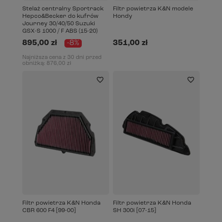
Stelaż centralny Sportrack
Filtr powietrza K&N modele
Hepco&Becker do kufrów
Hondy
Journey 30/40/50 Suzuki
GSX-S 1000 / F ABS (15-20)
895,00 zł
-8%
351,00 zł
Najniższa cena z 30 dni przed
obniżką:
876,00 zł
Filtr powietrza K&N Honda
Filtr powietrza K&N Honda
CBR 600 F4 [99-00]
SH 300i [07-15]