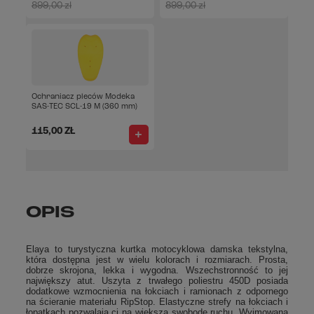
899,00 zł
-5%
899,00 zł
-5%
Ochraniacz pleców Modeka
SAS-TEC SCL-19 M (360 mm)
115,00 ZŁ
OPIS
Elaya to turystyczna kurtka motocyklowa damska tekstylna,
która dostępna jest w wielu kolorach i rozmiarach. Prosta,
dobrze skrojona, lekka i wygodna. Wszechstronność to jej
największy atut. Uszyta z trwałego poliestru
450D
posiada
dodatkowe wzmocnienia na łokciach i ramionach z odpornego
na ścieranie materiału RipStop. Elastyczne strefy na łokciach i
łopatkach pozwalają ci na większą swobodę ruchu. Wyjmowana