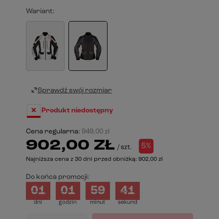
Wariant
Sprawdź swój rozmiar
Produkt niedostępny
Cena regularna:
949,00 zł
902,00 ZŁ
5%
/
szt.
Najniższa cena z 30 dni przed obniżką:
902,00 zł
Do końca promocji:
01
01
59
40
dni
godzin
minut
sekund