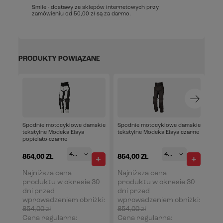
Smile - dostawy ze sklepów internetowych przy
zamówieniu od
50,00 zł
są za darmo.
PRODUKTY POWIĄZANE
Spodnie motocyklowe damskie
Spodnie motocyklowe damskie
tekstylne Modeka Elaya
tekstylne Modeka Elaya czarne
popielato-czarne
46-modeka
42-modeka
854,00 ZŁ
854,00 ZŁ
Najniższa cena
Najniższa cena
produktu w okresie 30
produktu w okresie 30
dni przed
dni przed
wprowadzeniem obniżki:
wprowadzeniem obniżki:
854,00 zł
0%
854,00 zł
0%
Cena regularna:
Cena regularna: