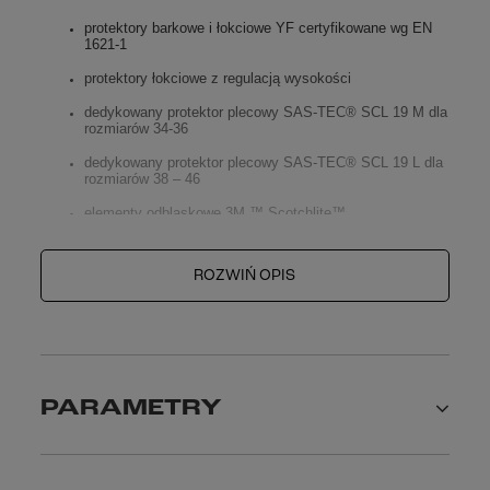
protektory barkowe i łokciowe YF certyfikowane wg EN
1621-1
protektory łokciowe z regulacją wysokości
dedykowany protektor plecowy SAS-TEC® SCL 19 M dla
rozmiarów 34-36
dedykowany protektor plecowy SAS-TEC® SCL 19 L dla
rozmiarów 38 – 46
elementy odblaskowe 3M ™ Scotchlite™
Ergonomia:
ROZWIŃ OPIS
zamki wentylacyjne AirVent na rękawach, klatce
piersiowej i na plecach
wypinana membrana Humax®: wodoodporna,
wiatroodporna, oddychająca
wypinana kamizelka ocieplająca
PARAMETRY
elastyczne wstawki na łokciach i łopatkach
elastyczne mankiety
solidny zamek przedni
YKK®