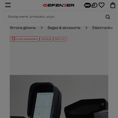
Strona główna
Bagaż & akcesoria
Elektronika 
2 LATA GWARANCJI
OKAZJA
RATY 0%