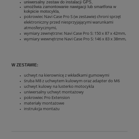
uniwersaln
y zestaw do instalacji GPS,
umożliwia zamontowanie nawigacji lub smartfona w
kokpicie motocykla,
pokrowiec Navi Case Pro S (w zestawie) chroni sprzęt
elektroniczny przed niesprzyjającymi warunkami
atmosferycznymi,
wymiary zewnętrzne: Navi Case Pro S: 150 x 87 x 42mm,
wymiary wewnętrzne Navi Case Pro S: 146 x 83 x 38mm,
W ZESTAWIE:
uchwyt na kierownicę z wkładkami gumowymi
śruba M8 z uchwytem kulowym oraz adapter do M6
uchwyt kulowy na lusterko motocykla
uniwersalny uchwyt montażowy
pokrowiec Pro Extension
materiały montażowe
instrukcja montażu