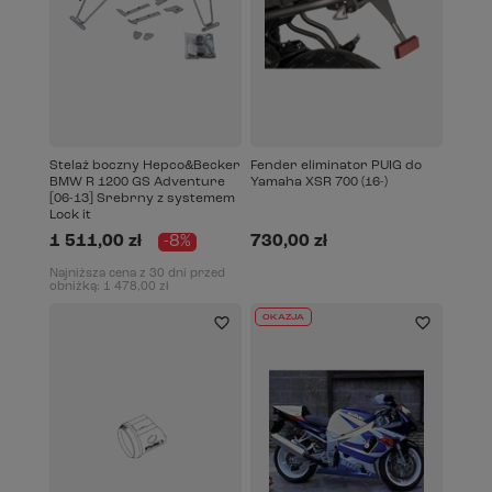
Stelaż boczny Hepco&Becker
Fender eliminator PUIG do
BMW R 1200 GS Adventure
Yamaha XSR 700 (16-)
[06-13] Srebrny z systemem
Lock it
1 511,00 zł
-8%
730,00 zł
Najniższa cena z 30 dni przed
obniżką:
1 478,00 zł
OKAZJA