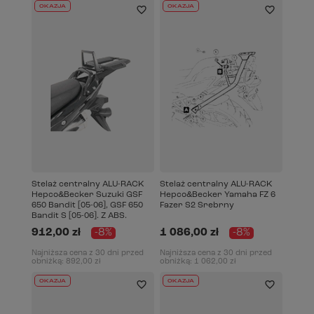
OKAZJA
OKAZJA
Stelaż centralny ALU-RACK
Stelaż centralny ALU-RACK
Hepco&Becker Suzuki GSF
Hepco&Becker Yamaha FZ 6
650 Bandit [05-06], GSF 650
Fazer S2 Srebrny
Bandit S [05-06]. Z ABS.
912,00 zł
-8%
1 086,00 zł
-8%
Najniższa cena z 30 dni przed
Najniższa cena z 30 dni przed
obniżką:
892,00 zł
obniżką:
1 062,00 zł
OKAZJA
OKAZJA