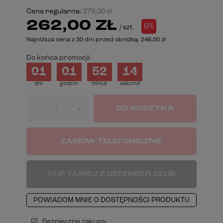
Cena regularna:
279,00 zł
262,00 ZŁ
6%
/
szt.
Najniższa cena z 30 dni przed obniżką:
246,00 zł
Do końca promocji:
01
01
52
14
dni
godzin
minut
sekund
-
DO KOSZYKA
+
ZAMÓW TELEFONICZNIE
KUP TANIEJ Z DEFENDER CLUB
POWIADOM MNIE O DOSTĘPNOŚCI PRODUKTU
Bezpieczne zakupy