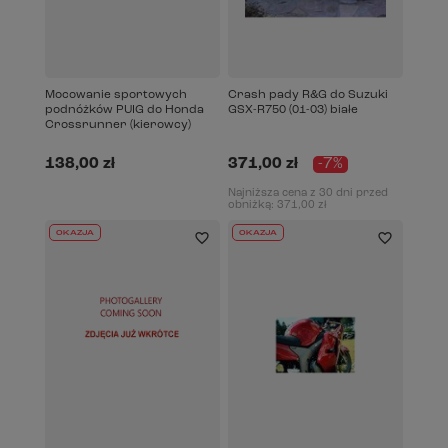
Mocowanie sportowych
Crash pady R&G do Suzuki
podnóżków PUIG do Honda
GSX-R750 (01-03) białe
Crossrunner (kierowcy)
138,00 zł
371,00 zł
-7%
Najniższa cena z 30 dni przed
obniżką:
371,00 zł
OKAZJA
OKAZJA