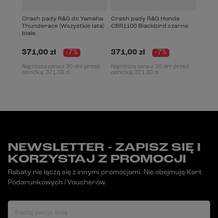
Crash pady R&G do Yamaha
Crash pady R&G Honda
Thunderace (Wszystkie lata)
CBR1100 Blackbird czarne
białe
371,00 zł
-7%
371,00 zł
-7%
Najniższa cena z 30 dni przed
Najniższa cena z 30 dni przed
obniżką:
371,00 zł
obniżką:
371,00 zł
NEWSLETTER - ZAPISZ SIĘ I
KORZYSTAJ Z PROMOCJI
Rabaty nie łączą się z innymi promocjami. Nie obejmują Kart
Podarunkowych i Voucherów.
Podaj swoje imię