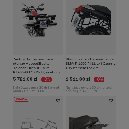
Zestaw: kufry boczne +
Stelaż boczny Hepco&Becker
stelaże Hepco&Becker
BMW R 1200 R [11-14] Czarny
Xplorer Cutout BMW
z systemem Lock it
R1200GS LC (13-18) srebrny
5 721,00 zł
-8%
1 511,00 zł
-8%
Najniższa cena z 30 dni przed
Najniższa cena z 30 dni przed
obniżką:
5 721,00 zł
obniżką:
1 478,00 zł
OKAZJA