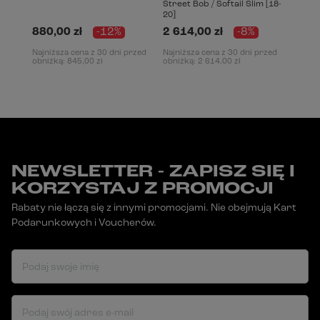
Street Bob / Softail Slim [18-
20]
880,00 zł
-12%
2 614,00 zł
-8%
Najniższa cena z 30 dni przed
Najniższa cena z 30 dni przed
obniżką:
845,00 zł
obniżką:
2 614,00 zł
NEWSLETTER - ZAPISZ SIĘ I
KORZYSTAJ Z PROMOCJI
Rabaty nie łączą się z innymi promocjami. Nie obejmują Kart
Podarunkowych i Voucherów.
Podaj swoje imię
Podaj swój adres e-mail