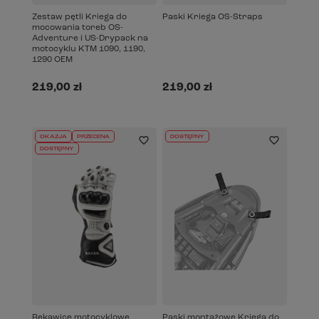
Zestaw pętli Kriega do
Paski Kriega OS-Straps
mocowania toreb OS-
Adventure i US-Drypack na
motocyklu KTM 1090, 1190,
1290 OEM
219,00 zł
219,00 zł
OKAZJA
PRZECENA
DOSTĘPNY
DOSTĘPNY
Rękawice motocyklowe
Paski montażowe Kriega do