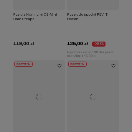
Paski z klamrami OS-Mini
Pasek do spodni REV’IT!
Cam Straps
Heron
119,00 zł
125,00 zł
-30%
Najniższa cena z 30 dni przed
obniżką:
143,00 zł
DOSTĘPNY
DOSTĘPNY