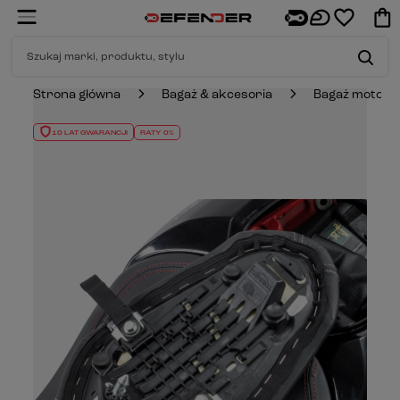
Strona główna
Bagaż & akcesoria
Bagaż motocy
10 LAT GWARANCJI
RATY 0%