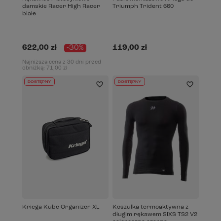
damskie Racer High Racer
Triumph Trident 660
białe
622,00 zł
-30%
119,00 zł
Najniższa cena z 30 dni przed
obniżką:
71,00 zł
DOSTĘPNY
DOSTĘPNY
Kriega Kube Organizer XL
Koszulka termoaktywna z
długim rękawem SIXS TS2 V2