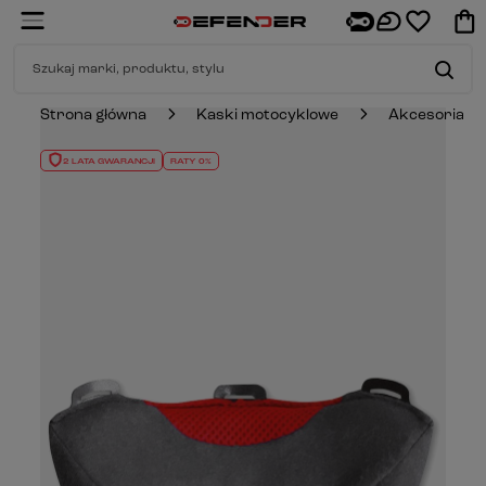
Strona główna
Kaski motocyklowe
Akcesoria
2 LATA GWARANCJI
RATY 0%