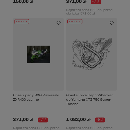
150,00 zł
371,00 zł
-7%
Najniższa cena z 30 dni przed
obniżką:
371,00 zł
OKAZJA
OKAZJA
Crash pady R&G Kawasaki
Gmol silnika Hepco&Becker
ZXR400 czarne
do Yamaha XTZ 750 Super
Tenere
371,00 zł
-7%
1 082,00 zł
-8%
Najniższa cena z 30 dni przed
Najniższa cena z 30 dni przed