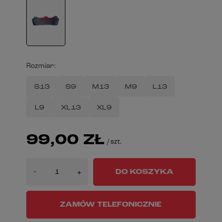
Rozmiar
S13
S9
M13
M9
L13
L9
XL13
XL9
99,00 ZŁ
/
szt.
-
DO KOSZYKA
+
ZAMÓW TELEFONICZNIE