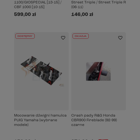
1100/GIOSPECIAL [13-15] /
Street Triple / Street Triple R
CBF 1000 [10-15]
(06-11)
599,00 zł
146,00 zł
DOSTĘPNY
OKAZJA
Mocowanie dźwigni hamulca
Crash pady R&G Honda
PUIG Yamaha (wybrane
CBR900 Fireblade (92-99)
modele)
czarne