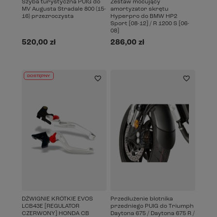
Szyba turystyczna PUIG do
Zestaw mocujący
MV Augusta Stradale 800 (15-
amortyzator skrętu
16) przezroczysta
Hyperpro do BMW HP2
Sport [08-12] / R 1200 S [06-
08]
520,00 zł
286,00 zł
DOSTĘPNY
DŹWIGNIE KRÓTKIE EVOS
Przedłużenie błotnika
LCB43E [REGULATOR
przedniego PUIG do Triumph
CZERWONY] HONDA CB
Daytona 675 / Daytona 675 R /