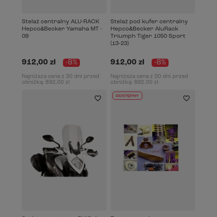
Stelaż centralny ALU-RACK
Stelaż pod kufer centralny
Hepco&Becker Yamaha MT -
Hepco&Becker AluRack
09
Triumph Tiger 1050 Sport
(13-23)
912,00 zł
-8%
912,00 zł
-8%
Najniższa cena z 30 dni przed
Najniższa cena z 30 dni przed
obniżką:
892,00 zł
obniżką:
892,00 zł
DOSTĘPNY