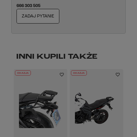
666 303 505
ZADAJ PYTANIE
INNI KUPILI TAKŻE
OKAZJA
OKAZJA