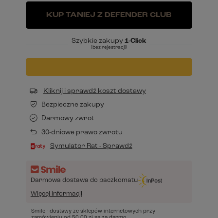
KUP TANIEJ Z DEFENDER CLUB
Szybkie zakupy
1-Click
(bez rejestracji)
Kliknij i sprawdź koszt dostawy
Bezpieczne zakupy
Darmowy zwrot
30-dniowe prawo zwrotu
Symulator Rat - Sprawdź
Darmowa dostawa do paczkomatu
Więcej informacji
Smile - dostawy ze sklepów internetowych przy
zamówieniu od
50,00 zł
są za darmo.