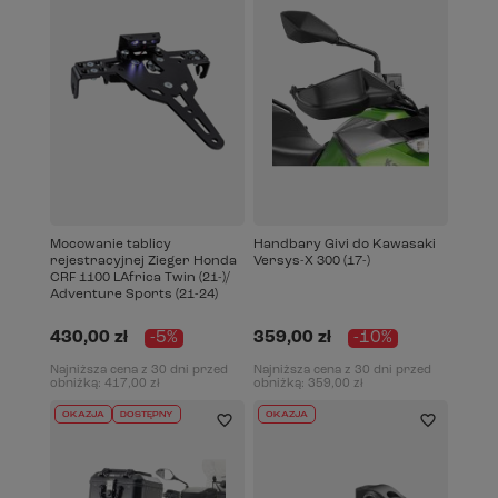
Mocowanie tablicy
Handbary Givi do Kawasaki
rejestracyjnej Zieger Honda
Versys-X 300 (17-)
CRF 1100 LAfrica Twin (21-)/
Adventure Sports (21-24)
430,00 zł
-5%
359,00 zł
-10%
Najniższa cena z 30 dni przed
Najniższa cena z 30 dni przed
obniżką:
417,00 zł
obniżką:
359,00 zł
OKAZJA
DOSTĘPNY
OKAZJA