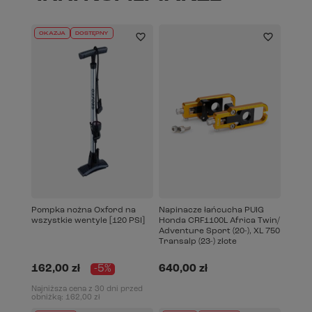
OKAZJA
DOSTĘPNY
Pompka nożna Oxford na
Napinacze łańcucha PUIG
wszystkie wentyle [120 PSI]
Honda CRF1100L Africa Twin/
Adventure Sport (20-), XL 750
Transalp (23-) złote
162,00 zł
-5%
640,00 zł
Najniższa cena z 30 dni przed
obniżką:
162,00 zł