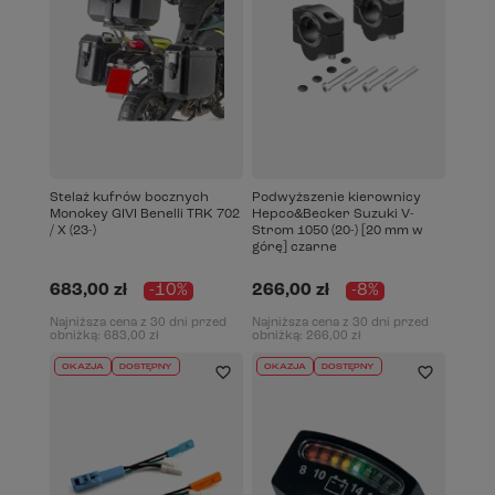
Stelaż kufrów bocznych
Podwyższenie kierownicy
Monokey GIVI Benelli TRK 702
Hepco&Becker Suzuki V-
/ X (23-)
Strom 1050 (20-) [20 mm w
górę] czarne
683,00 zł
-10%
266,00 zł
-8%
Najniższa cena z 30 dni przed
Najniższa cena z 30 dni przed
obniżką:
683,00 zł
obniżką:
266,00 zł
OKAZJA
DOSTĘPNY
OKAZJA
DOSTĘPNY