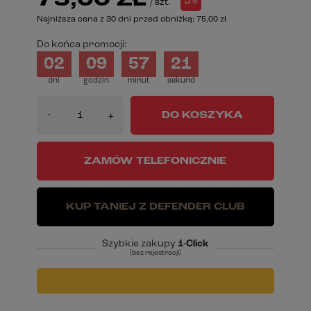
75,00 ZŁ
5%
/
szt.
Najniższa cena z 30 dni przed obniżką:
75,00 zł
Do końca promocji:
02
09
57
21
dni
godzin
minut
sekund
-
DO KOSZYKA
+
ZAMÓW TELEFONICZNIE
KUP TANIEJ Z DEFENDER CLUB
Szybkie zakupy
1-Click
(bez rejestracji)