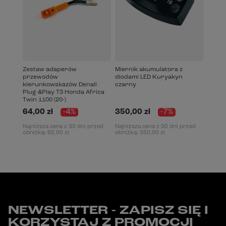
Zestaw adaperów
Miernik akumulatora z
przewodów
diodami LED Kuryakyn
kierunkowskazów Denali
czarny
Plug-&Play T3 Honda Africa
Twin 1100 (20-)
64,00 zł
-4%
350,00 zł
-7%
Najniższa cena z 30 dni przed
Najniższa cena z 30 dni przed
obniżką:
62,00 zł
obniżką:
350,00 zł
NEWSLETTER - ZAPISZ SIĘ I
KORZYSTAJ Z PROMOCJI