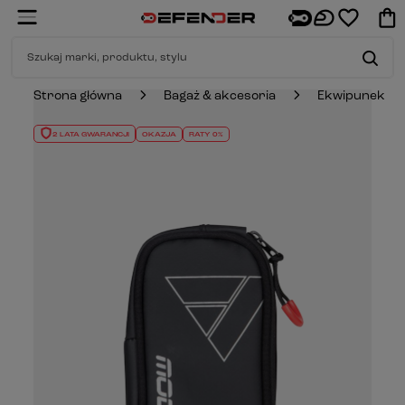
Strona główna
Bagaż & akcesoria
Ekwipunek mo
2 LATA GWARANCJI
OKAZJA
RATY 0%