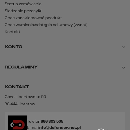
Status zamówienia
Śledzenie przesyłki
Chcę zareklamować produkt
Chcę wymienić/odstąpić od umowy (zwrot)
Kontakt
KONTO
REGULAMINY
KONTAKT
Góra Libertowska 50
30-444
Libertów
Telefon
666 303 505
E-mail
info@defender.net.pl