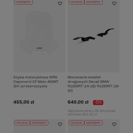
DOSTĘPNY
OKAZJA
DOSTĘPNY
Szyba motocyklowa WRS
Mocowanie świateł
Caponord CF Moto 450MT
drogowych Denali BMW
(24-) przezroczysta
R1200RT (14-18)/ R1250RT (19-
20)
455,00 zł
640,00 zł
-5%
Najniższa cena z 30 dni przed
obniżką:
621,00 zł
OKAZJA
DOSTĘPNY
OKAZJA
DOSTĘPNY