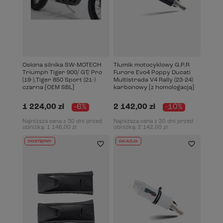
Osłona silnika SW-MOTECH
Tłumik motocyklowy G.P.R
Triumph Tiger 900/ GT/ Pro
Furore Evo4 Poppy Ducati
(19-),Tiger 850 Sport (21-)
Multistrada V4 Rally (23-24)
czarna [OEM SBL]
karbonowy [z homologacją]
1 224,00 zł
-6%
2 142,00 zł
-10%
Najniższa cena z 30 dni przed
Najniższa cena z 30 dni przed
obniżką:
1 146,00 zł
obniżką:
2 142,00 zł
DOSTĘPNY
OKAZJA