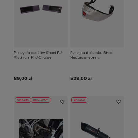
Poszycia pasków Shoei RJ-
Szczęka do kasku Shoei
Platinum R, J-Cruise
Neotec srebrna
89,00 zł
539,00 zł
OKAZJA
DOSTĘPNY
OKAZJA