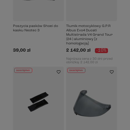
Poszycia pasków Shoei do
Tłumik motocyklowy G.P.R
kasku Neotec 3
Albus Evo4 Ducati
Multistrada V4 Grand Tour
(24-) aluminiowy [z
homologacją]
39,00 zł
2 142,00 zł
-10%
Najniższa cena z 30 dni przed
obniżką:
2 142,00 zł
DOSTĘPNY
DOSTĘPNY