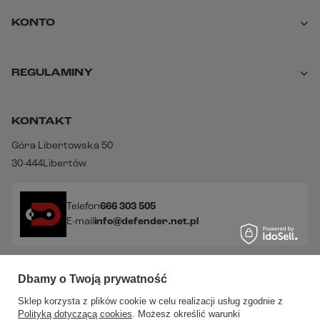
KONTO
REGULAMINY
KONTAKT
Góra Libertowska 50
30-444
Libertów
Telefon
666 303 505
E-mail
info@defender.net.pl
Sprawdź nasze social media!
Dbamy o Twoją prywatność
Sklep korzysta z plików cookie w celu realizacji usług zgodnie z
Polityką dotyczącą cookies
. Możesz określić warunki