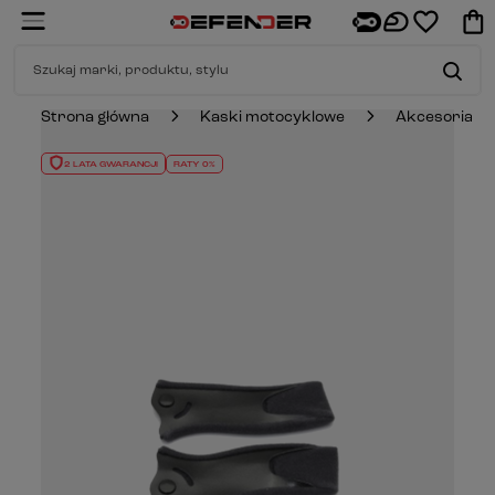
Strona główna
Kaski motocyklowe
Akcesoria
2 LATA GWARANCJI
RATY 0%