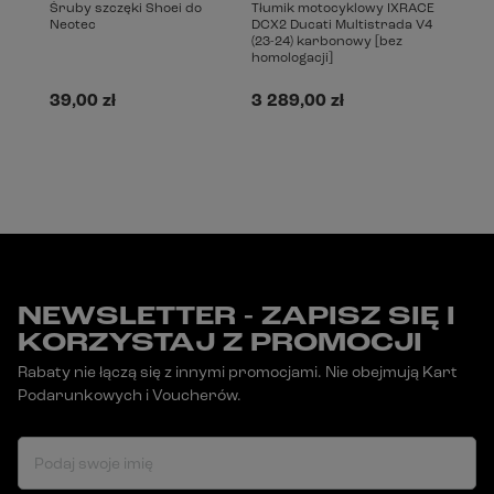
Śruby szczęki Shoei do
Tłumik motocyklowy IXRACE
Neotec
DCX2 Ducati Multistrada V4
(23-24) karbonowy [bez
homologacji]
39,00 zł
3 289,00 zł
NEWSLETTER - ZAPISZ SIĘ I
KORZYSTAJ Z PROMOCJI
Rabaty nie łączą się z innymi promocjami. Nie obejmują Kart
Podarunkowych i Voucherów.
Podaj swoje imię