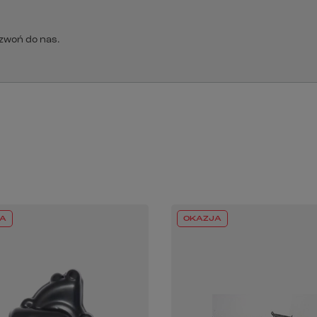
dzwoń do nas.
A
OKAZJA