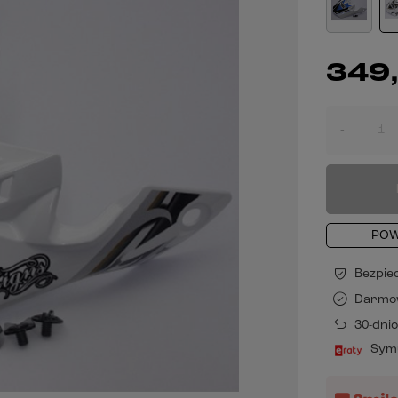
349,
-
POW
Bezpie
Darmo
30-dni
Symu