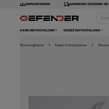
groups
local_shipping
EKIPADEFENDER
DARMOWA DOSTAWA OD 
KASKI MOTOCYKLOWE
ODZIEŻ MOTOCYKLOWA
Strona główna
Kaski motocyklowe
Akces