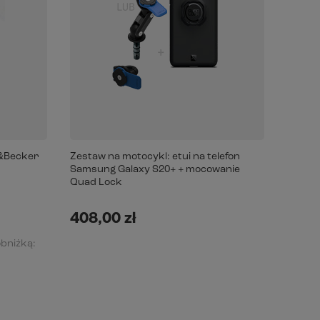
o&Becker
Zestaw na motocykl: etui na telefon
Zestaw
Samsung Galaxy S20+ + mocowanie
Samsun
Quad Lock
mocow
408,00 zł
428,
obniżką: