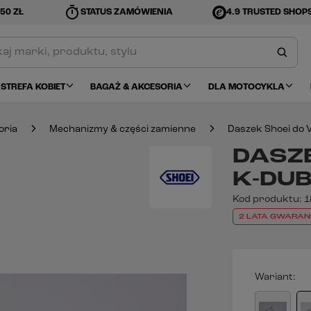
timer
50 ZŁ
STATUS ZAMÓWIENIA
4.9 TRUSTED SHOP
STREFA KOBIET
BAGAŻ & AKCESORIA
DLA MOTOCYKLA
oria
Mechanizmy & części zamienne
Daszek Shoei do 
DASZE
K-DUB
Kod produktu:
1
2 LATA GWARAN
Wariant