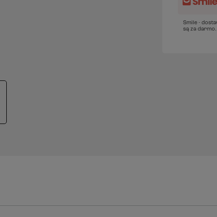
Smile - dost
są za darmo.