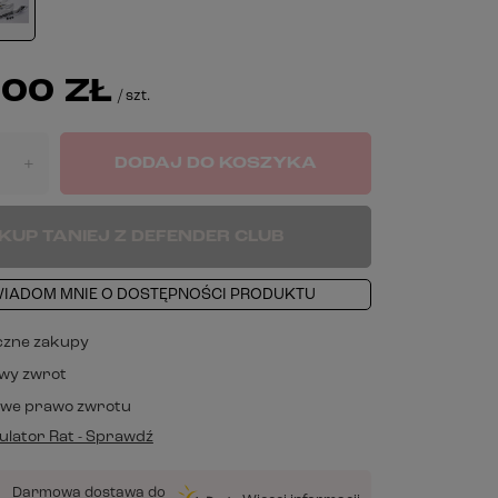
00 ZŁ
/
szt.
DODAJ DO KOSZYKA
+
KUP TANIEJ Z DEFENDER CLUB
IADOM MNIE O DOSTĘPNOŚCI PRODUKTU
czne zakupy
wy zwrot
owe prawo zwrotu
lator Rat - Sprawdź
Darmowa dostawa do