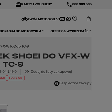
redeem
phone
S
KARTY I VOUCHERY
666 303 505
motorcycle
TWÓJ MOTOCYKL
DOPASUJ DO MOTOCYKLA
OFERTY & WYPRZEDAŻE
VFX-W K-Dub TC-9
K SHOEI DO VFX-W
 TC-9
8.04.149.0
Dodaj do listy zakupowej
CJI
RATY 0%
Bezpieczne zakupy