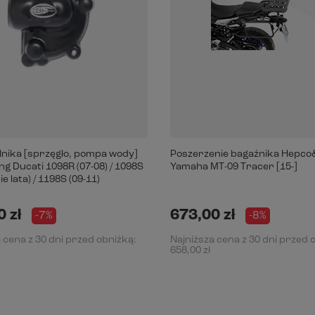
ilnika [sprzęgło, pompa wody]
Poszerzenie bagażnika Hepc
g Ducati 1098R (07-08) / 1098S
Yamaha MT-09 Tracer [15-]
e lata) / 1198S (09-11)
 zł
673,00 zł
-7%
-8%
 cena z 30 dni przed obniżką:
Najniższa cena z 30 dni przed 
658,00 zł