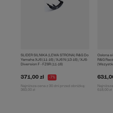
SLIDER SILNIKA (LEWA STRONA) R&G Do
Osłona s
Yamaha XJ6 (11-16) / XJ6 N (13-16) / XJ6-
R&G Racin
Diversion F - FZ6R (11-16)
(Wszystki
371,00 zł
631,00
-7%
Najniższa cena z 30 dni przed obniżką:
Najniższa
363,00 zł
618,00 zł