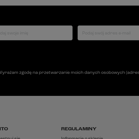
daj swoje imię
Podaj swój adres e-mail
Wyrażam zgodę na przetwarzanie moich danych osobowych (adres e-
NTO
REGULAMINY
estruj się
Informacje o sklepie