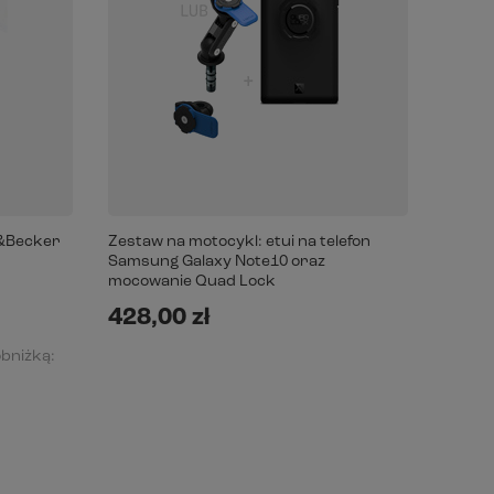
o&Becker
Zestaw na motocykl: etui na telefon
Zestaw
Samsung Galaxy Note10 oraz
Samsu
mocowanie Quad Lock
Lock
428,00 zł
428,
obniżką: