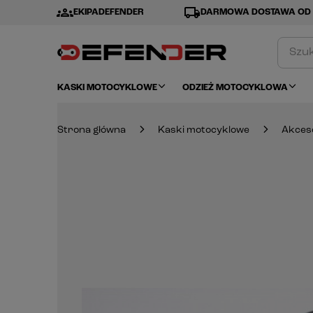
groups
local_shipping
EKIPADEFENDER
DARMOWA DOSTAWA OD 
KASKI MOTOCYKLOWE
ODZIEŻ MOTOCYKLOWA
Strona główna
Kaski motocyklowe
Akces