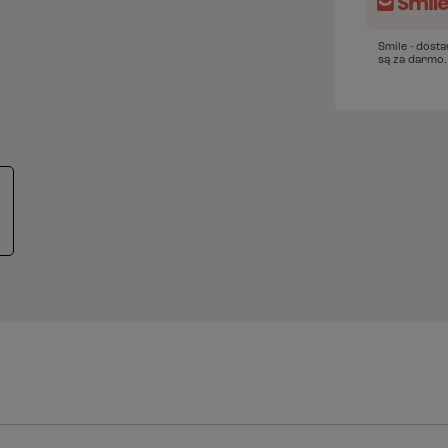
Smile - dost
są za darmo.