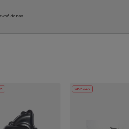
dzwoń do nas.
A
OKAZJA