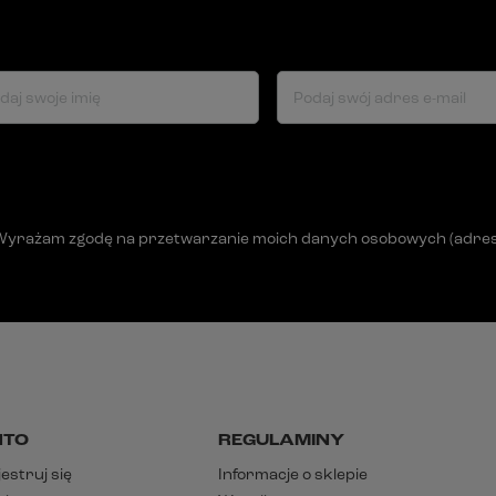
daj swoje imię
Podaj swój adres e-mail
Wyrażam zgodę na przetwarzanie moich danych osobowych (adres e-
NTO
REGULAMINY
estruj się
Informacje o sklepie