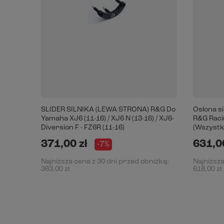
SLIDER SILNIKA (LEWA STRONA) R&G Do
Osłona s
Yamaha XJ6 (11-16) / XJ6 N (13-16) / XJ6-
R&G Racin
Diversion F - FZ6R (11-16)
(Wszystki
371,00 zł
631,00
-7%
Najniższa cena z 30 dni przed obniżką:
Najniższa
363,00 zł
618,00 zł