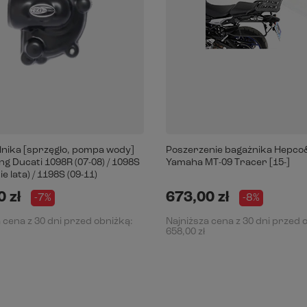
ilnika [sprzęgło, pompa wody]
Poszerzenie bagażnika Hepc
g Ducati 1098R (07-08) / 1098S
Yamaha MT-09 Tracer [15-]
e lata) / 1198S (09-11)
 zł
673,00 zł
-7%
-8%
 cena z 30 dni przed obniżką:
Najniższa cena z 30 dni przed 
658,00 zł