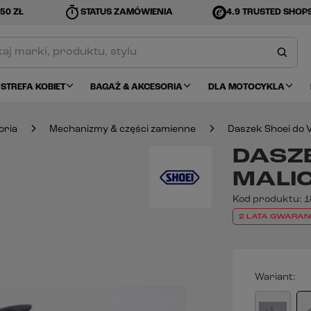
timer
50 ZŁ
STATUS ZAMÓWIENIA
4.9 TRUSTED SHOP
STREFA KOBIET
BAGAŻ & AKCESORIA
DLA MOTOCYKLA
oria
Mechanizmy & części zamienne
Daszek Shoei do 
DASZE
MALIC
Kod produktu:
1
2 LATA GWARAN
Wariant