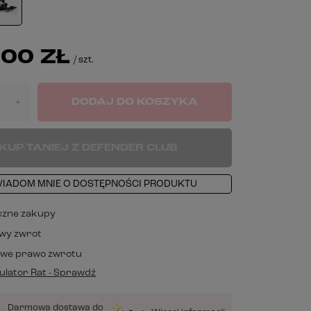
00 ZŁ
/
szt.
DODAJ DO KOSZYKA
+
KUP TANIEJ Z DEFENDER CLUB
IADOM MNIE O DOSTĘPNOŚCI PRODUKTU
czne zakupy
wy zwrot
owe prawo zwrotu
lator Rat - Sprawdź
Darmowa dostawa do