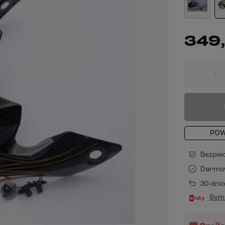
349,
-
POW
Bezpie
Darmo
30-dni
Symu