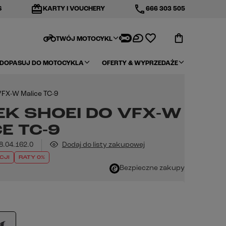
redeem
phone
S
KARTY I VOUCHERY
666 303 505
motorcycle
TWÓJ MOTOCYKL
DOPASUJ DO MOTOCYKLA
OFERTY & WYPRZEDAŻE
VFX-W Malice TC-9
K SHOEI DO VFX-W
E TC-9
8.04.162.0
Dodaj do listy zakupowej
CJI
RATY 0%
Bezpieczne zakupy