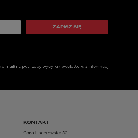
ZAPISZ SIĘ
mail) na potrzeby wysyłki newslettera z informacją handlową (m
KONTAKT
Góra Libertowska 50