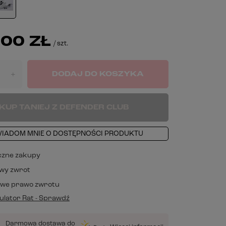
00 ZŁ
/
szt.
DODAJ DO KOSZYKA
+
KUP TANIEJ Z DEFENDER CLUB
IADOM MNIE O DOSTĘPNOŚCI PRODUKTU
czne zakupy
wy zwrot
owe prawo zwrotu
lator Rat - Sprawdź
Darmowa dostawa do