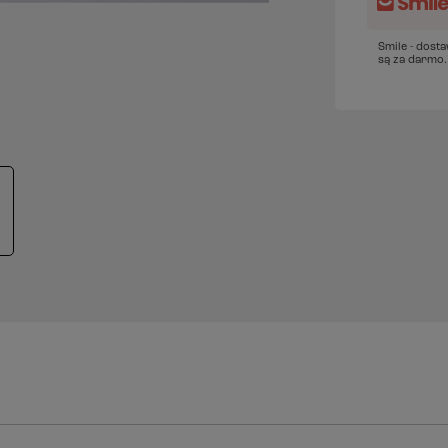
Smile - dost
są za darmo.