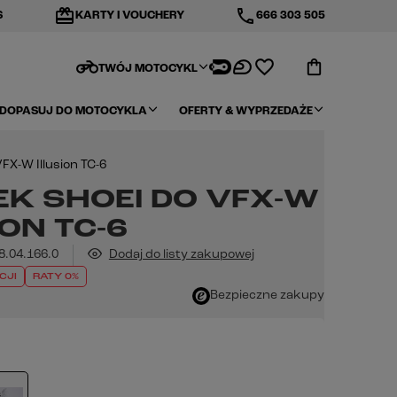
redeem
phone
S
KARTY I VOUCHERY
666 303 505
motorcycle
TWÓJ MOTOCYKL
DOPASUJ DO MOTOCYKLA
OFERTY & WYPRZEDAŻE
FX-W Illusion TC-6
K SHOEI DO VFX-W
ION TC-6
8.04.166.0
Dodaj do listy zakupowej
CJI
RATY 0%
Bezpieczne zakupy