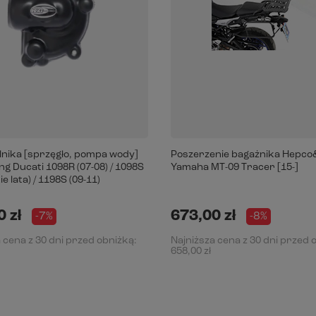
ilnika [sprzęgło, pompa wody]
Poszerzenie bagażnika Hepc
g Ducati 1098R (07-08) / 1098S
Yamaha MT-09 Tracer [15-]
e lata) / 1198S (09-11)
 zł
673,00 zł
-7%
-8%
 cena z 30 dni przed obniżką:
Najniższa cena z 30 dni przed 
658,00 zł