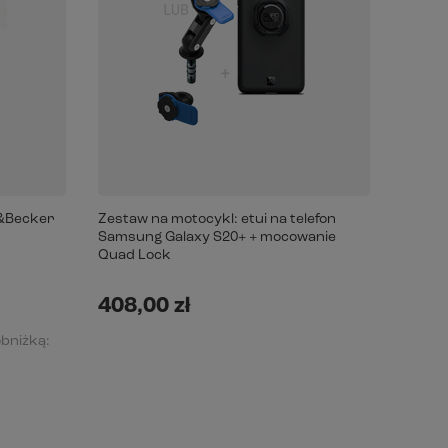
o&Becker
Zestaw na motocykl: etui na telefon
Zestaw
Samsung Galaxy S20+ + mocowanie
Samsun
Quad Lock
mocow
408,00 zł
428,
obniżką: