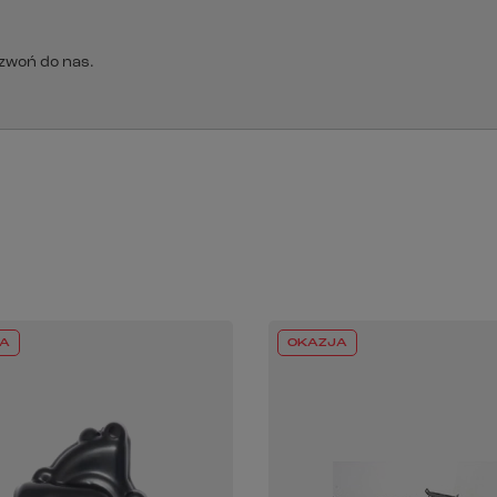
dzwoń do nas.
A
OKAZJA