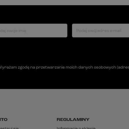
daj swoje imię
Podaj swój adres e-mail
Wyrażam zgodę na przetwarzanie moich danych osobowych (adres e-
NTO
REGULAMINY
estruj się
Informacje o sklepie