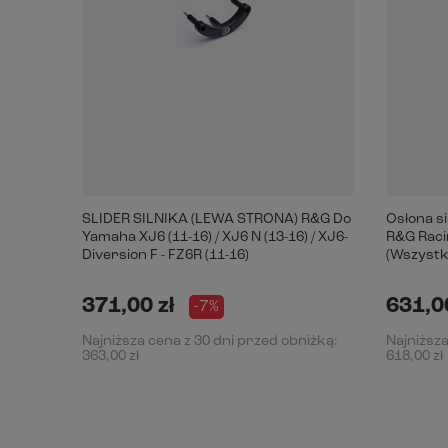
SLIDER SILNIKA (LEWA STRONA) R&G Do
Osłona s
Yamaha XJ6 (11-16) / XJ6 N (13-16) / XJ6-
R&G Racin
Diversion F - FZ6R (11-16)
(Wszystki
371,00 zł
631,00
-7%
Najniższa cena z 30 dni przed obniżką:
Najniższa
363,00 zł
618,00 zł