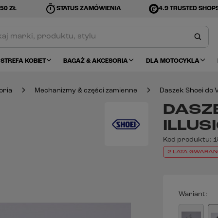
timer
50 ZŁ
STATUS ZAMÓWIENIA
4.9 TRUSTED SHOP
STREFA KOBIET
BAGAŻ & AKCESORIA
DLA MOTOCYKLA
oria
Mechanizmy & części zamienne
Daszek Shoei do V
DASZE
ILLUS
Kod produktu:
1
2 LATA GWARAN
Wariant