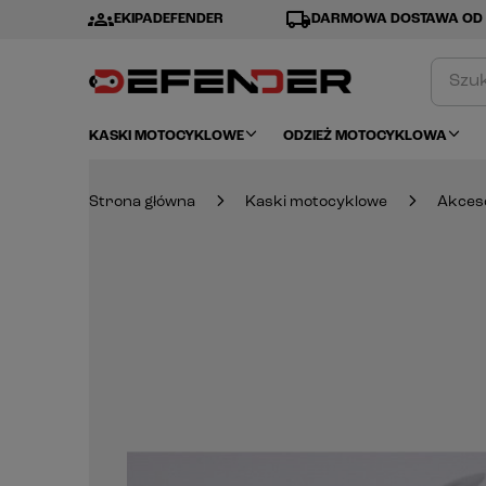
groups
local_shipping
EKIPADEFENDER
DARMOWA DOSTAWA OD 
KASKI MOTOCYKLOWE
ODZIEŻ MOTOCYKLOWA
Strona główna
Kaski motocyklowe
Akces