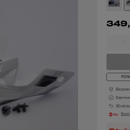
349,
-
POW
Bezpie
Darmo
30-dni
Symu