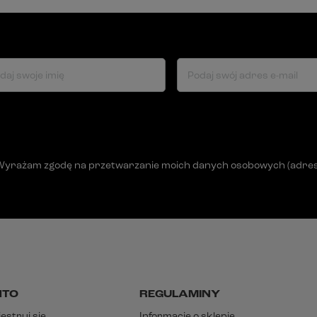
daj swoje imię
Podaj swój adres e-mail
Wyrażam zgodę na przetwarzanie moich danych osobowych (adres e-
NTO
REGULAMINY
estruj się
Informacje o sklepie