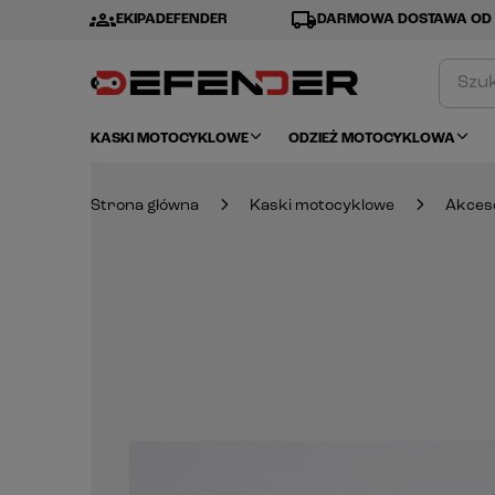
groups
local_shipping
EKIPADEFENDER
DARMOWA DOSTAWA OD 
KASKI MOTOCYKLOWE
ODZIEŻ MOTOCYKLOWA
Strona główna
Kaski motocyklowe
Akces