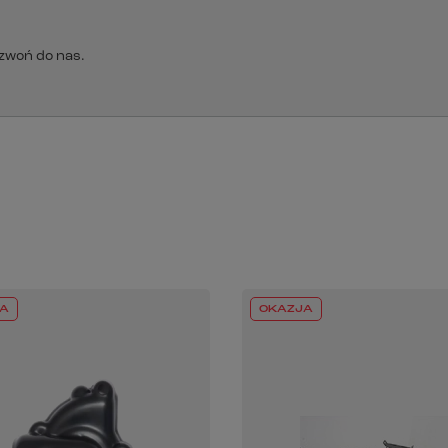
dzwoń do nas.
A
OKAZJA