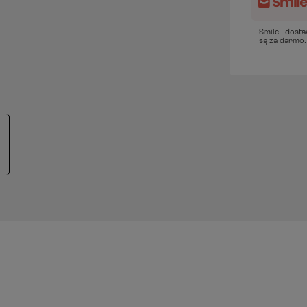
Smile - dost
są za darmo.