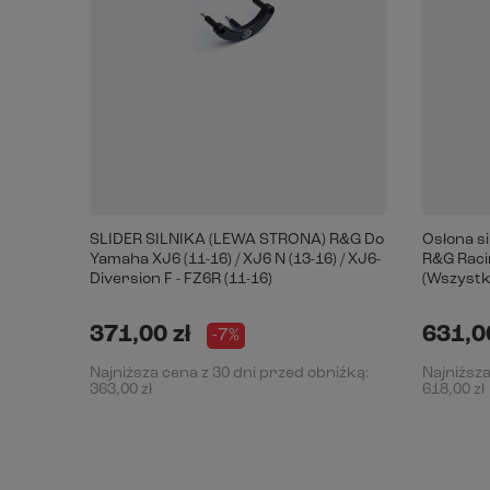
SLIDER SILNIKA (LEWA STRONA) R&G Do
Osłona s
Yamaha XJ6 (11-16) / XJ6 N (13-16) / XJ6-
R&G Racin
Diversion F - FZ6R (11-16)
(Wszystki
371,00 zł
631,00
-7%
Najniższa cena z 30 dni przed obniżką:
Najniższa
363,00 zł
618,00 zł