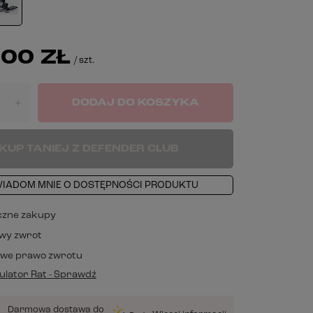
00 ZŁ
/
szt.
DODAJ DO KOSZYKA
+
KUP TANIEJ Z DEFENDER CLUB
IADOM MNIE O DOSTĘPNOŚCI PRODUKTU
czne zakupy
wy zwrot
owe prawo zwrotu
lator Rat - Sprawdź
Darmowa dostawa do