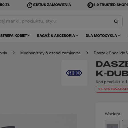
timer
50 ZŁ
STATUS ZAMÓWIENIA
4.9 TRUSTED SHOP
STREFA KOBIET
BAGAŻ & AKCESORIA
DLA MOTOCYKLA
oria
Mechanizmy & części zamienne
Daszek Shoei do 
DASZE
K-DUB
Kod produktu:
1
2 LATA GWARAN
Wariant