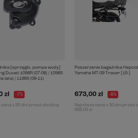
ilnika [sprzęgło, pompa wody]
Poszerzenie bagażnika Hepc
g Ducati 1098R (07-08) / 1098S
Yamaha MT-09 Tracer [15-]
e lata) / 1198S (09-11)
 zł
673,00 zł
-7%
-8%
 cena z 30 dni przed obniżką:
Najniższa cena z 30 dni przed 
658,00 zł