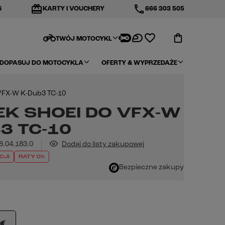
redeem
phone
S
KARTY I VOUCHERY
666 303 505
motorcycle
TWÓJ MOTOCYKL
DOPASUJ DO MOTOCYKLA
OFERTY & WYPRZEDAŻE
VFX-W K-Dub3 TC-10
K SHOEI DO VFX-W
3 TC-10
8.04.183.0
Dodaj do listy zakupowej
CJI
RATY 0%
Bezpieczne zakupy