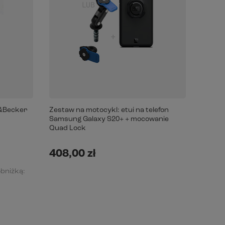
o&Becker
Zestaw na motocykl: etui na telefon
Zestaw
Samsung Galaxy S20+ + mocowanie
Samsun
Quad Lock
mocow
408,00 zł
428,
obniżką: