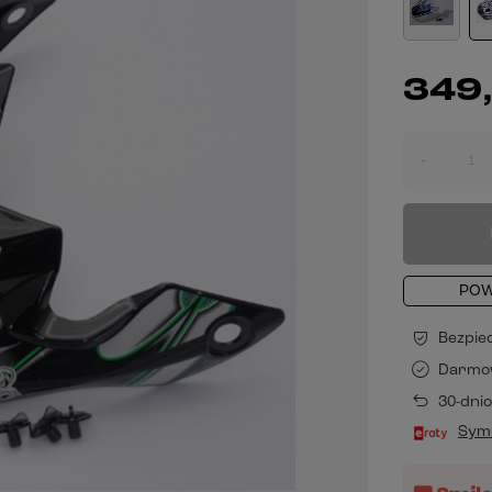
349,
-
POW
Bezpie
Darmo
30-dni
Symu