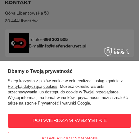
KONTAKT
Góra Libertowska 50
30-444
Libertów
Telefon
666 303 505
E-mail
info@defender.net.pl
Sprawdź nasze social media!
Dbamy o Twoją prywatność
Sklep korzysta z plików cookie w celu realizacji usług zgodnie z
Polityką dotyczącą cookies
. Możesz określić warunki
przechowywania lub dostępu do cookie w Twojej przeglądarce.
Więcej informacji na temat warunków i prywatności można znaleźć
także na stronie
Prywatność i warunki Google
.
W sklepie prezentujemy ceny brutto (z VAT).
Stawki VAT dla
konsumentów z kraju:
Polska
.
POTWIERDZAM WSZYSTKIE
POTWIERDZAM WYMAGANE