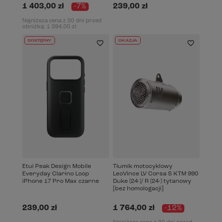
1 403,00 zł
-7%
239,00 zł
Najniższa cena z 30 dni przed
obniżką:
1 394,00 zł
DOSTĘPNY
OKAZJA
Etui Peak Design Mobile
Tłumik motocyklowy
Everyday Clarino Loop
LeoVince LV Corsa S KTM 990
iPhone 17 Pro Max czarne
Duke (24-)/ R (24-) tytanowy
[bez homologacji]
239,00 zł
1 764,00 zł
-12%