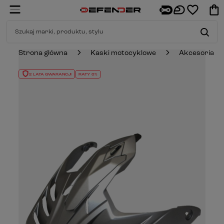
Strona główna
Kaski motocyklowe
Akcesoria
2 LATA GWARANCJI
RATY 0%