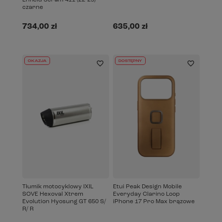
czarne
734,00 zł
635,00 zł
OKAZJA
DOSTĘPNY
Tłumik motocyklowy IXIL
Etui Peak Design Mobile
SOVE Hexoval Xtrem
Everyday Clarino Loop
Evolution Hyosung GT 650 S/
iPhone 17 Pro Max brązowe
R/ R