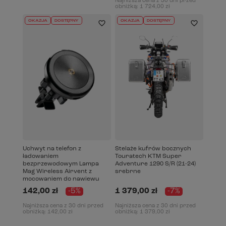
Najniższa cena z 30 dni przed
obniżką:
1 724,00 zł
OKAZJA
DOSTĘPNY
OKAZJA
DOSTĘPNY
Uchwyt na telefon z
Stelaże kufrów bocznych
ładowaniem
Touratech KTM Super
bezprzewodowym Lampa
Adventure 1290 S/R (21-24)
Mag Wireless Airvent z
srebrne
mocowaniem do nawiewu
142,00 zł
-5%
1 379,00 zł
-7%
Najniższa cena z 30 dni przed
Najniższa cena z 30 dni przed
obniżką:
142,00 zł
obniżką:
1 379,00 zł