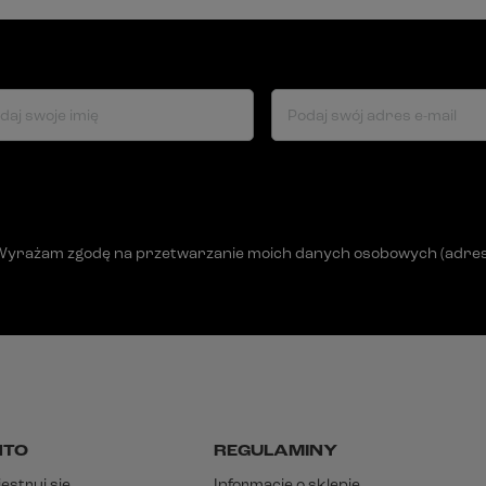
daj swoje imię
Podaj swój adres e-mail
Wyrażam zgodę na przetwarzanie moich danych osobowych (adres e-
NTO
REGULAMINY
estruj się
Informacje o sklepie