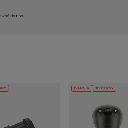
dzwoń do nas.
PNY
OKAZJA
DOSTĘPNY