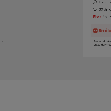
Darmo
30-dni
Symu
Smile - dost
są za darmo.