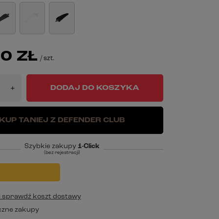
0 ZŁ
/
szt.
DODAJ DO KOSZYKA
+
KUP TANIEJ Z DEFENDER CLUB
Szybkie zakupy
1-Click
(bez rejestracji)
j i sprawdź koszt dostawy
czne zakupy