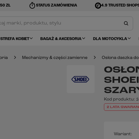
timer
50 ZŁ
STATUS ZAMÓWIENIA
4.9 TRUSTED SHOP
STREFA KOBIET
BAGAŻ & AKCESORIA
DLA MOTOCYKLA
oria
Mechanizmy & części zamienne
Osłona daszka do
OSŁO
SHOE
SZAR
Kod produktu:
1
2 LATA GWARAN
Wariant