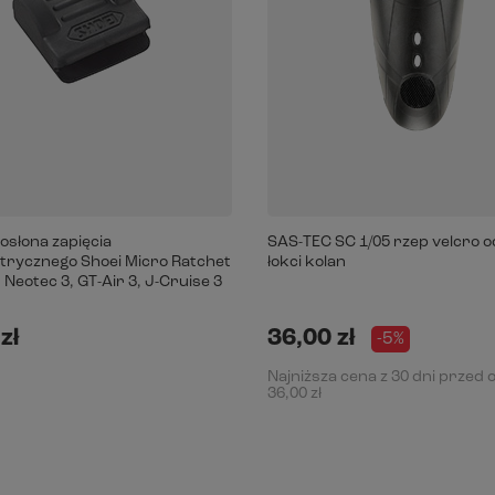
słona zapięcia
SAS-TEC SC 1/05 rzep velcro 
rycznego Shoei Micro Ratchet
łokci kolan
Neotec 3, GT-Air 3, J-Cruise 3
zł
36,00 zł
-5%
Najniższa cena z 30 dni przed 
36,00 zł