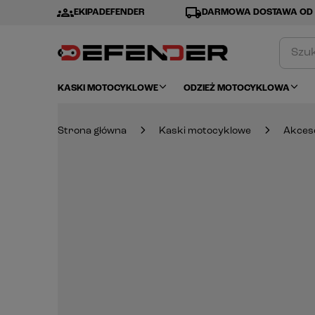
groups
local_shipping
EKIPADEFENDER
DARMOWA DOSTAWA OD 
KASKI MOTOCYKLOWE
ODZIEŻ MOTOCYKLOWA
Strona główna
Kaski motocyklowe
Akces