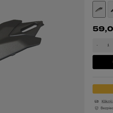
59,0
-
Klikni
Bezpie