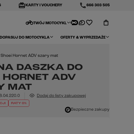
redeem
phone
S
KARTY I VOUCHERY
666 303 505
motorcycle
TWÓJ MOTOCYKL
DOPASUJ DO MOTOCYKLA
OFERTY & WYPRZEDAŻE
 Shoei Hornet ADV szary mat
NA DASZKA DO
I HORNET ADV
Y MAT
8.04.220.0
Dodaj do listy zakupowej
CJI
RATY 0%
Bezpieczne zakupy