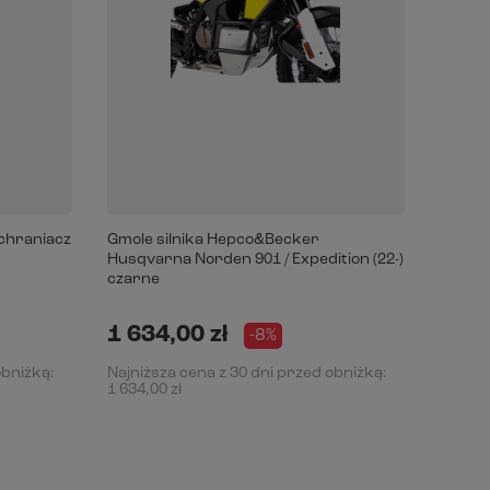
ochraniacz
Gmole silnika Hepco&Becker
Przedł
Husqvarna Norden 901 / Expedition (22-)
kufrów
czarne
Advent
(LC) s
1 634,00 zł
418,
-8%
obniżką:
Najniższa cena z 30 dni przed obniżką:
Najniż
1 634,00 zł
404,00 