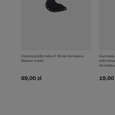
Osłona podbródka F Shoei do kasku
Gumowa o
Neotec mesh
mikromet
do kasku 
69,00 zł
19,00 